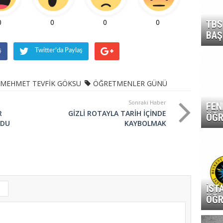
0
0
0
0
TBS
BAŞ
ş
Twitter'da Paylaş
MEHMET TEVFİK GÖKSU
ÖĞRETMENLER GÜNÜ
Sonraki Haber
FEN
R
GİZLİ ROTAYLA TARİH İÇİNDE
ÖĞR
LDU
KAYBOLMAK
İST
ÖĞR