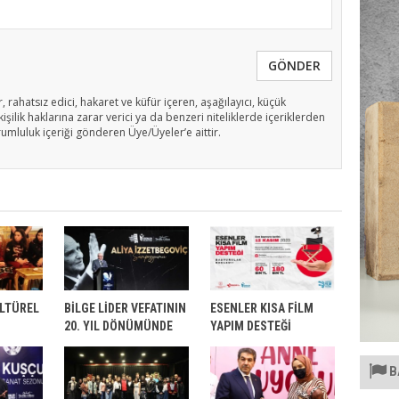
GÖNDER
, rahatsız edici, hakaret ve küfür içeren, aşağılayıcı, küçük
işilik haklarına zarar verici ya da benzeri niteliklerde içeriklerden
rumluluk içeriği gönderen Üye/Üyeler’e aittir.
ÜLTÜREL
BİLGE LİDER VEFATININ
ESENLER KISA FİLM
20. YIL DÖNÜMÜNDE
YAPIM DESTEĞİ
ESENLER’DE ANILDI
BAŞVURULARI BAŞLADI
ONUŞTU
B