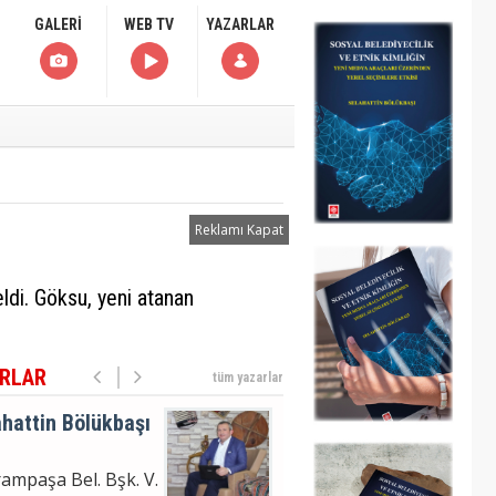
moğlu'nun
GALERİ
WEB TV
YAZARLAR
uklanma Haberi
hattin Bölükbaşı
ampaşa Bel. Bşk. V.
m Analizi
Reklamı Kapat
hattin
ldi. Göksu, yeni atanan
ÜKBAŞI
moğlu'nun
uklanma Haberi
RLAR
tüm yazarlar
hattin Bölükbaşı
ampaşa Bel. Bşk. V.