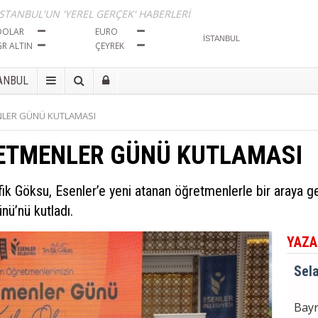
İma
İSTANBUL'UN 'YEREL GERÇEK' HABERLERİ
Tut
DOLAR
EURO
GR ALTIN
ÇEYREK
Sela
ANBUL
Bayr
LER GÜNÜ KUTLAMASI
Seçi
ETMENLER GÜNÜ KUTLAMASI
Sela
ik Göksu, Esenler’e yeni atanan öğretmenlerle bir araya ge
BÖL
İma
nü’nü kutladı.
Tut
YAZA
Sela
Bayr