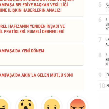
5
MPAŞA BELEDİYE BAŞKAN VEKİLLİĞİ
'Ç
OC
İNE İLİŞKİN HABERLERİN ANALİZİ
6
6
Bİ
REL HAFIZANIN YENİDEN İNŞASI VE
Kİ
L PRATİKLERİ: RUMELİ DERNEKLERİ
7
ÜS
AL
AMPAŞA'DA YENİ DÖNEM
8
6
Bİ
Kİ
9
AMPAŞA'DA AKIN'LA GELEN MUTLU SON!
İF
10
İF