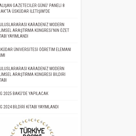
ALIŞAN GAZETECİLER GÜNÜ' PANELİ 8
AK'TA ÜSKÜDAR İLETİŞİM'DE
. ULUSLARARASI KARADENİZ MODERN
LİMSEL ARAŞTIRMA KONGRESİ'NİN ÖZET
TABI YAYIMLANDI
KÜDAR ÜNİVERSİTESİ ÖĞRETİM ELEMANI
IMI
. ULUSLARARASI KARADENİZ MODERN
LİMSEL ARAŞTIRMA KONGRESİ BİLDİRİ
TABI
İG 2025 BAKÜ'DE YAPILACAK
İG 2024 BİLDİRİ KİTABI YAYIMLANDI