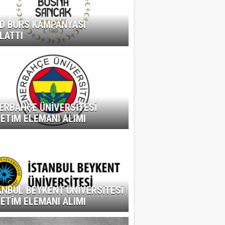
D BURS KAMPANYASI
LATTI
ERBAHÇE ÜNİVERSİTESİ
ETİM ELEMANI ALIMI
ANBUL BEYKENT ÜNİVERSİTESİ
ETİM ELEMANI ALIMI