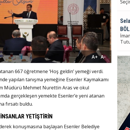
Seçi
Sela
BÖL
İma
Tut
A+
A-
Sela
 atanan 667 öğretmene ‘Hoş geldin’ yemeği verdi.
Bayr
i’nde yapılan tanışma yemeğine Esenler Kaymakamı
Seçi
ğitim Müdürü Mehmet Nurettin Aras ve okul
ortamda gerçekleşen yemekte Esenler’e yeni atanan
a fırsatı buldu.
 İNSANLAR YETİŞTİRİN
ederek konuşmasına başlayan Esenler Belediye