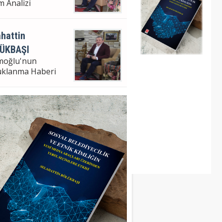
m Analizi
hattin
ÜKBAŞI
moğlu'nun
uklanma Haberi
hattin Bölükbaşı
ampaşa Bel. Bşk. V.
m Analizi