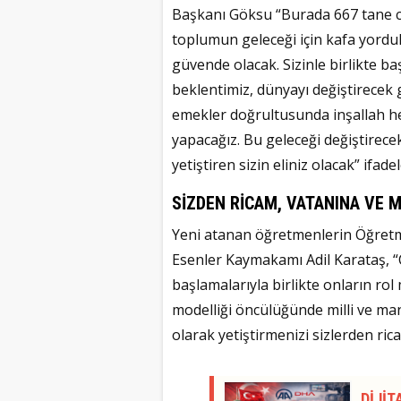
Başkanı Göksu “Burada 667 tane cev
toplumun geleceği için kafa yordu
güvende olacak. Sizinle birlikte b
beklentimiz, dünyayı değiştirecek 
emekler doğrultusunda inşallah h
yapacağız. Bu geleceği değiştirece
yetiştiren sizin eliniz olacak” ifadel
SİZDEN RİCAM, VATANINA VE M
Yeni atanan öğretmenlerin Öğret
Esenler Kaymakamı Adil Karataş, “
başlamalarıyla birlikte onların rol 
modelliği öncülüğünde milli ve man
olarak yetiştirmenizi sizlerden ric
DİJİT