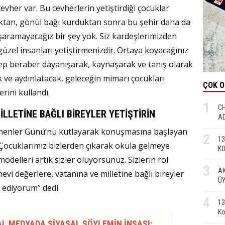
her var. Bu cevherlerin yetiştirdiği çocuklar
ktan, gönül bağı kurduktan sonra bu şehir daha da
aşaramayacağız bir şey yok. Siz kardeşlerimizden
güzel insanları yetiştirmenizdir. Ortaya koyacağınız
ep beraber dayanışarak, kaynaşarak ve tanış olarak
k ve aydınlatacak, geleceğin mimarı çocukları
ÇOK 
erini kullandı.
1
CH
İLLETİNE BAĞLI BİREYLER YETİŞTİRİN
AD
menler Günü’nü kutlayarak konuşmasına başlayan
2
13
Çocuklarımız bizlerden çıkarak okula gelmeye
KO
modelleri artık sizler oluyorsunuz. Sizlerin rol
3
AK
evi değerlere, vatanına ve milletine bağlı bireyler
ÜY
a ediyorum” dedi.
4
13
Ko
AL MEDYADA SİYASAL SÖYLEMİN İNŞASI: