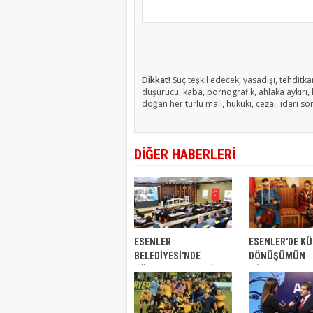
Dikkat!
Suç teşkil edecek, yasadışı, tehditkar
düşürücü, kaba, pornografik, ahlaka aykırı, k
doğan her türlü mali, hukuki, cezai, idari so
DİĞER HABERLERİ
ESENLER
ESENLER'DE K
BELEDİYESİ'NDE
DÖNÜŞÜMÜN
GÖKSU'DAN CHP’Lİ
MİMARLARI
MECLİS ÜYELERİNE
BELGESELDE K
GÖREV