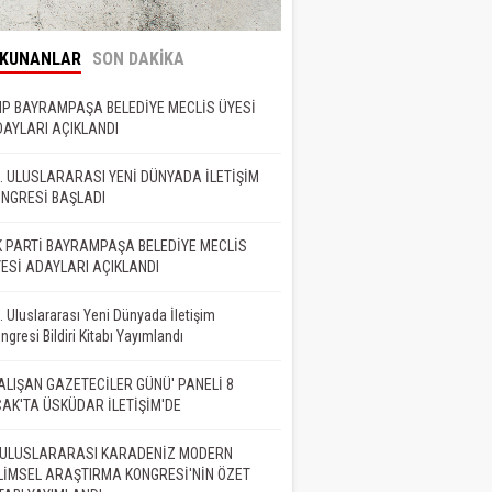
OKUNANLAR
SON DAKİKA
P BAYRAMPAŞA BELEDİYE MECLİS ÜYESİ
AYLARI AÇIKLANDI
. ULUSLARARASI YENİ DÜNYADA İLETİŞİM
NGRESİ BAŞLADI
 PARTİ BAYRAMPAŞA BELEDİYE MECLİS
ESİ ADAYLARI AÇIKLANDI
. Uluslararası Yeni Dünyada İletişim
ngresi Bildiri Kitabı Yayımlandı
ALIŞAN GAZETECİLER GÜNÜ' PANELİ 8
AK'TA ÜSKÜDAR İLETİŞİM'DE
. ULUSLARARASI KARADENİZ MODERN
LİMSEL ARAŞTIRMA KONGRESİ'NİN ÖZET