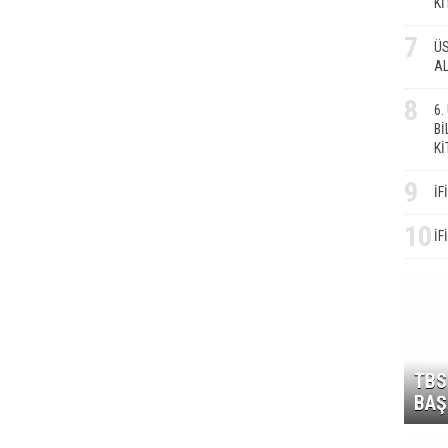
Kİ
7
ÜS
AL
8
6
Bİ
Kİ
9
İF
10
İF
TBS
BAŞ