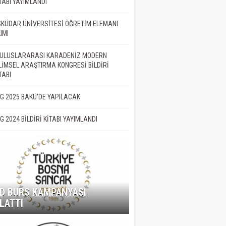
TABI YAYIMLANDI
KÜDAR ÜNİVERSİTESİ ÖĞRETİM ELEMANI
IMI
. ULUSLARARASI KARADENİZ MODERN
LİMSEL ARAŞTIRMA KONGRESİ BİLDİRİ
TABI
İG 2025 BAKÜ'DE YAPILACAK
İG 2024 BİLDİRİ KİTABI YAYIMLANDI
D BURS KAMPANYASI
LATTI