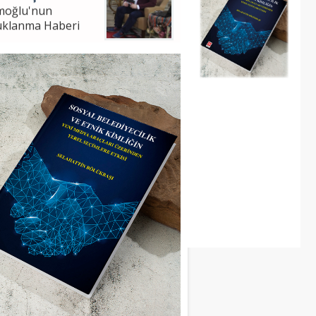
moğlu'nun
uklanma Haberi
hattin Bölükbaşı
ampaşa Bel. Bşk. V.
m Analizi