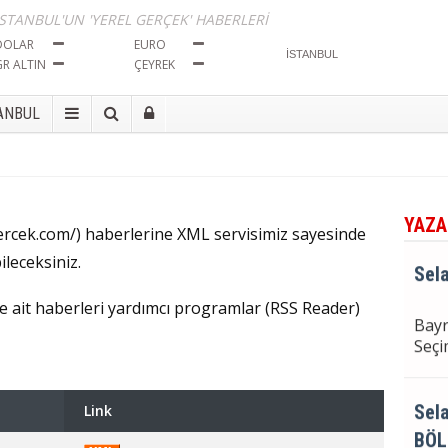
İSTANBUL'UN 'YEREL GERÇEK' HABERLERİ
Bayr
DOLAR
EURO
Seçi
GR ALTIN
ÇEYREK
ANBUL
Sela
BÖL
İma
Tut
YAZA
ercek.com/) haberlerine XML servisimiz sayesinde
ileceksiniz.
Sela
ere ait haberleri yardımcı programlar (RSS Reader)
Bayr
Seçi
Sela
Link
BÖL