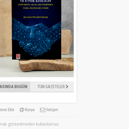
ASINDA BUGÜN
TÜM GAZETELER
tene Ekle
Künye
İletişim
aynak gösterilmeden kullanılamaz.