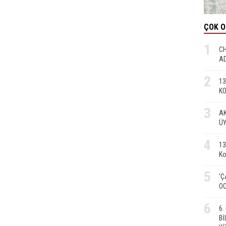
ÇOK 
1
CH
AD
2
13
KO
3
AK
ÜY
4
13
Ko
5
'Ç
OC
6
6
Bİ