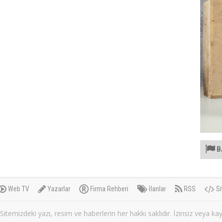
B
Web TV
Yazarlar
Firma Rehberi
İlanlar
RSS
Si
itemizdeki yazı, resim ve haberlerin her hakkı saklıdır. İzinsiz veya k