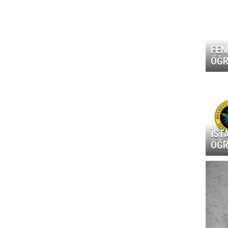
FEN
ÖĞR
İST
ÖĞR