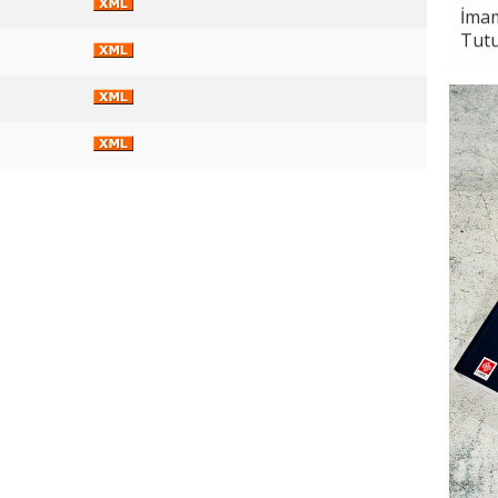
İma
Tut
Sela
Bayr
Seçi