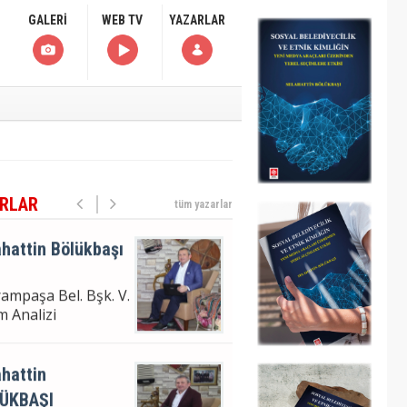
GALERİ
WEB TV
YAZARLAR
ampaşa Bel. Bşk. V.
m Analizi
hattin
ÜKBAŞI
moğlu'nun
uklanma Haberi
RLAR
tüm yazarlar
hattin Bölükbaşı
ampaşa Bel. Bşk. V.
m Analizi
hattin
ÜKBAŞI