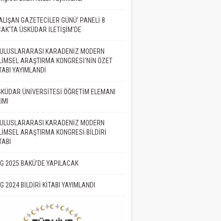
ALIŞAN GAZETECİLER GÜNÜ' PANELİ 8
AK'TA ÜSKÜDAR İLETİŞİM'DE
. ULUSLARARASI KARADENİZ MODERN
LİMSEL ARAŞTIRMA KONGRESİ'NİN ÖZET
TABI YAYIMLANDI
KÜDAR ÜNİVERSİTESİ ÖĞRETİM ELEMANI
IMI
. ULUSLARARASI KARADENİZ MODERN
LİMSEL ARAŞTIRMA KONGRESİ BİLDİRİ
TABI
İG 2025 BAKÜ'DE YAPILACAK
İG 2024 BİLDİRİ KİTABI YAYIMLANDI