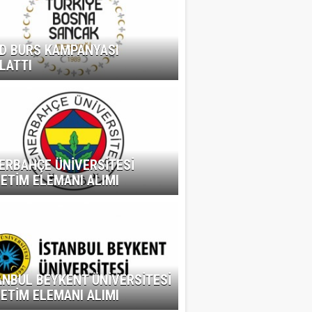
D BURS KAMPANYASI
LATTI
ERBAHÇE ÜNİVERSİTESİ
ETİM ELEMANI ALIMI
ANBUL BEYKENT ÜNİVERSİTESİ
ETİM ELEMANI ALIMI