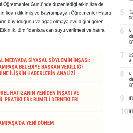
l Öğretmenler Günü’nde düzenlediği etkinlikte de
5
'Ç
in fidan dikilmiş ve Bayrampaşalı Öğretmenler Hatıra
OC
ların büyüdüğünü ve ağaç olmaya evrildiğini gören
6
tkinlik, tüm fidanlara can suyu verilmesi ve hatıra
6
Bİ
Kİ
7
ÜS
AL MEDYADA SİYASAL SÖYLEMİN İNŞASI:
AL
MPAŞA BELEDİYE BAŞKAN VEKİLLİĞİ
8
İNE İLİŞKİN HABERLERİN ANALİZİ
6
Bİ
Kİ
REL HAFIZANIN YENİDEN İNŞASI VE
9
İF
L PRATİKLERİ: RUMELİ DERNEKLERİ
10
İF
AMPAŞA'DA YENİ DÖNEM