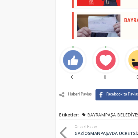
BAYR
0
0
Haberi Paylaş
Facebook'ta Payla
Etiketler:
BAYRAMPAŞA BELEDİYE
Önceki Haber
GAZİOSMANPAŞA'DA ÜCRETSİ