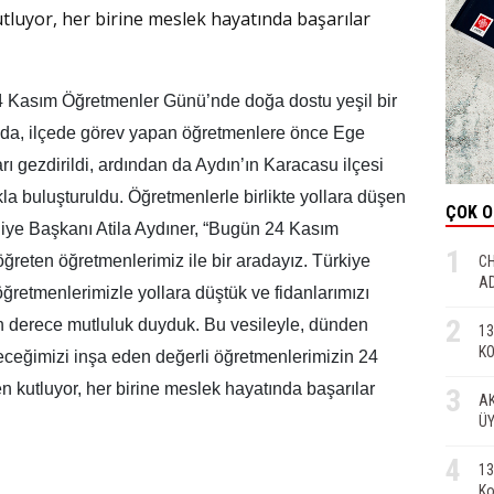
luyor, her birine meslek hayatında başarılar
4 Kasım Öğretmenler Günü’nde doğa dostu yeşil bir
mında, ilçede görev yapan öğretmenlere önce Ege
arı gezdirildi, ardından da Aydın’ın Karacasu ilçesi
la buluşturuldu. Öğretmenlerle birlikte yollara düşen
ÇOK 
diye Başkanı Atila Aydıner, “Bugün 24 Kasım
1
ğreten öğretmenlerimiz ile bir aradayız. Türkiye
CH
AD
öğretmenlerimizle yollara düştük ve fidanlarımızı
2
n derece mutluluk duyduk. Bu vesileyle, dünden
13
KO
leceğimizi inşa eden değerli öğretmenlerimizin 24
kutluyor, her birine meslek hayatında başarılar
3
AK
ÜY
4
13
Ko