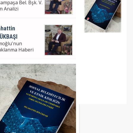
ampaşa Bel. Bşk. V.
m Analizi
hattin
ÜKBAŞI
moğlu'nun
uklanma Haberi
hattin Bölükbaşı
ampaşa Bel. Bşk. V.
m Analizi