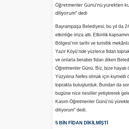
Öğretmenler Günü’nü yürekten kut
diliyorum” dedi
Bayrampaşa Belediyesi, bu yıl da 2
etkinliğe imza attı. Etkinlik kapsa
Bölgesi’nin tarihi ve turistlik mekânl
Yazır Köyü’nde yüzlerce fidan toprak
ve onlarla beraber fidan diken Bele
Öğretmenler Günü. Biz, bize hayatı ö
Yüzyılına Nefes olmak için kıymetli 
toprakla buluşturduk. Bundan da so
bugüne nice nesiller yetiştirerek ge
Kasım Öğretmenler Günü’nü yürekten 
diliyorum” dedi.
5 BİN FİDAN DİKİLMİŞTİ