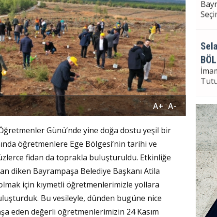
Bayr
Seçi
Sela
BÖL
İma
Tut
A+
A-
Sela
Öğretmenler Günü’nde yine doğa dostu yeşil bir
Bayr
amında öğretmenlere Ege Bölgesi’nin tarihi ve
Seçi
yüzlerce fidan da toprakla buluşturuldu. Etkinliğe
idan diken Bayrampaşa Belediye Başkanı Atila
olmak için kıymetli öğretmenlerimizle yollara
buluşturduk. Bu vesileyle, dünden bugüne nice
 inşa eden değerli öğretmenlerimizin 24 Kasım