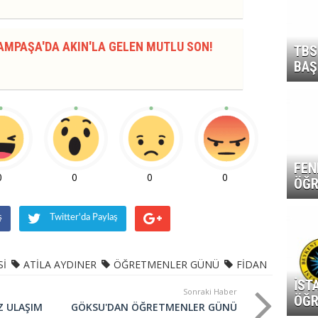
AMPAŞA'DA AKIN'LA GELEN MUTLU SON!
TBS
BAŞ
FEN
0
0
0
0
ÖĞR
ş
Twitter'da Paylaş
Sİ
ATİLA AYDINER
ÖĞRETMENLER GÜNÜ
FİDAN
İST
Sonraki Haber
ÖĞR
Z ULAŞIM
GÖKSU'DAN ÖĞRETMENLER GÜNÜ