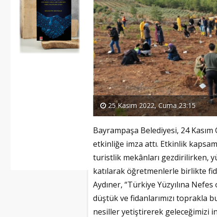
25 Kasım 2022, Cuma 23:15
Bayrampaşa Belediyesi, 24 Kasım 
etkinliğe imza attı. Etkinlik kaps
turistlik mekânları gezdirilirken, 
katılarak öğretmenlerle birlikte f
Aydıner, “Türkiye Yüzyılına Nefes 
düştük ve fidanlarımızı toprakla 
nesiller yetiştirerek geleceğimizi