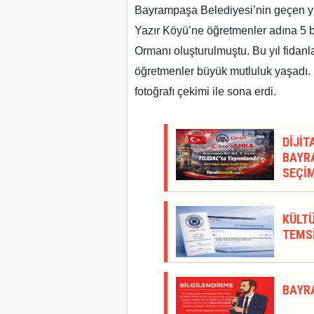
Bayrampaşa Belediyesi’nin geçen yı
Yazır Köyü’ne öğretmenler adına 5 b
Ormanı oluşturulmuştu. Bu yıl fidan
öğretmenler büyük mutluluk yaşadı. E
fotoğrafı çekimi ile sona erdi.
DİJİT
BAYRA
SEÇİM
KÜLTÜ
TEMSİ
BAYR