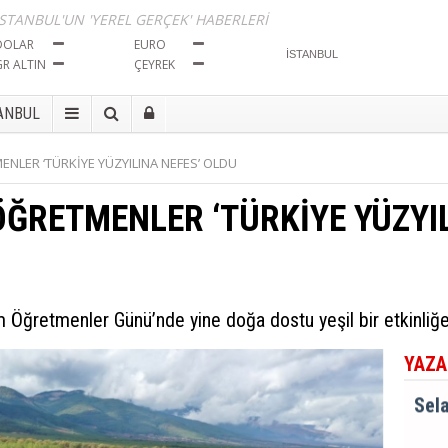
BÖL
İSTANBUL'UN 'YEREL GERÇEK' HABERLERİ
İma
DOLAR
EURO
Tut
GR ALTIN
ÇEYREK
ANBUL
Sela
NLER ‘TÜRKİYE YÜZYILINA NEFES’ OLDU
Bayr
Seçi
ĞRETMENLER ‘TÜRKİYE YÜZYIL
Sela
BÖL
İma
Öğretmenler Günü’nde yine doğa dostu yeşil bir etkinliğe 
Tut
YAZA
Sela