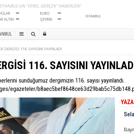
İma
İSTANBUL'UN 'YEREL GERÇEK' HABERLERİ
Tut
DOLAR
EURO
GR ALTIN
ÇEYREK
Sela
ANBUL
Bayr
K DERGİSİ 116. SAYISINI YAYINLADI
Seçi
RGİSİ 116. SAYISINI YAYINLAD
Sela
erlerini sunduğumuz dergimizin 116. sayısı yayınlandı.
BÖL
İma
mages/egazeteler/b8aec5bef8648ce63d29bab5c75db148.
Tut
YAZA
Sela
Bayr