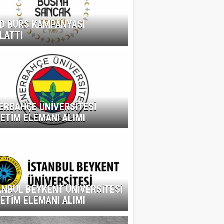
D BURS KAMPANYASI
LATTI
ERBAHÇE ÜNİVERSİTESİ
ETİM ELEMANI ALIMI
ANBUL BEYKENT ÜNİVERSİTESİ
ETİM ELEMANI ALIMI