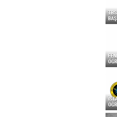
TBS
BAŞ
FEN
ÖĞR
İST
ÖĞR