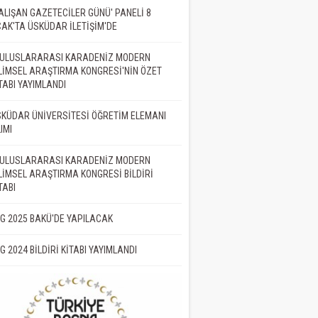
ALIŞAN GAZETECİLER GÜNÜ' PANELİ 8
AK'TA ÜSKÜDAR İLETİŞİM'DE
. ULUSLARARASI KARADENİZ MODERN
LİMSEL ARAŞTIRMA KONGRESİ'NİN ÖZET
TABI YAYIMLANDI
KÜDAR ÜNİVERSİTESİ ÖĞRETİM ELEMANI
IMI
. ULUSLARARASI KARADENİZ MODERN
LİMSEL ARAŞTIRMA KONGRESİ BİLDİRİ
TABI
İG 2025 BAKÜ'DE YAPILACAK
İG 2024 BİLDİRİ KİTABI YAYIMLANDI