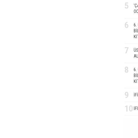
5
'Ç
OC
6
6
Bİ
Kİ
7
ÜS
AL
8
6
Bİ
Kİ
9
İF
10
İF