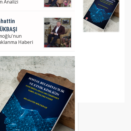
m Analizi
hattin
ÜKBAŞI
moğlu'nun
uklanma Haberi
hattin Bölükbaşı
ampaşa Bel. Bşk. V.
m Analizi