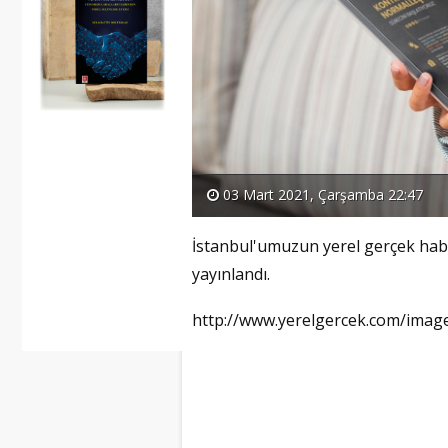
03 Mart 2021, Çarşamba 22:47
İstanbul'umuzun yerel gerçek habe
yayınlandı.
http://www.yerelgercek.com/ima