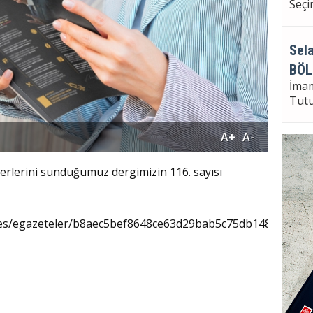
Seçi
Sela
BÖL
İma
Tut
A+
A-
Sela
rlerini sunduğumuz dergimizin 116. sayısı
Bayr
Seçi
ges/egazeteler/b8aec5bef8648ce63d29bab5c75db148.pdf