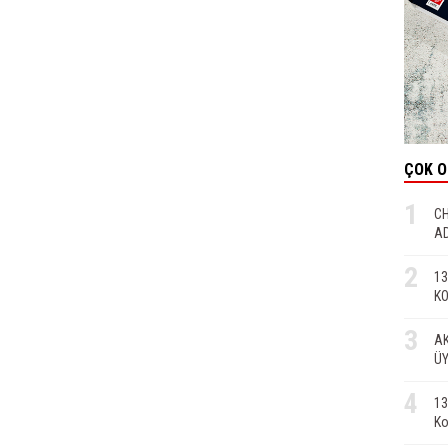
ÇOK 
1
CH
AD
2
13
KO
3
AK
ÜY
4
13
Ko