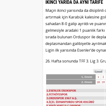
İKİNCİ YARIDA DA AYNI TARİFE
Maçın ikinci yarısında da disiplin
artırmak için Karabük kalesine gol o
sahadan 8-0 galip ayrıldı ve puanın
gelmesiyle aradaki 1 puanlık farkı
sırada bulunan Orduspor ile depl
deplasmandan galibiyetle ayrılma
Ligin ilk yarısında Esenler’de oy
26. Hafta sonunda TFF 3. Lig 3. G