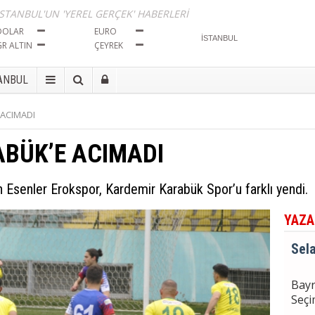
Tut
İSTANBUL'UN 'YEREL GERÇEK' HABERLERİ
DOLAR
EURO
GR ALTIN
ÇEYREK
Sela
ANBUL
Bayr
Seçi
 ACIMADI
ABÜK’E ACIMADI
Sela
BÖL
İma
n Esenler Erokspor, Kardemir Karabük Spor’u farklı yendi.
Tut
YAZA
Sela
Bayr
Seçi