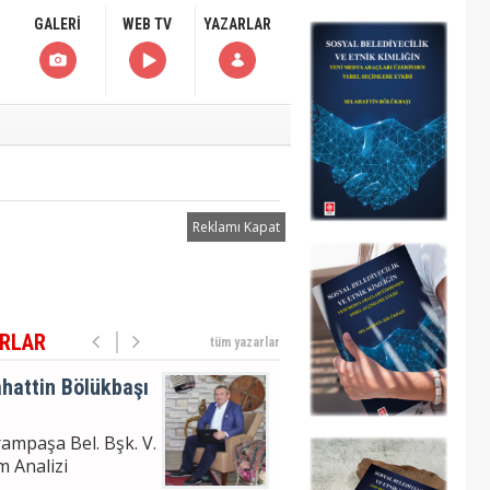
uklanma Haberi
GALERİ
WEB TV
YAZARLAR
hattin Bölükbaşı
ampaşa Bel. Bşk. V.
m Analizi
Reklamı Kapat
hattin
ÜKBAŞI
moğlu'nun
uklanma Haberi
RLAR
tüm yazarlar
hattin Bölükbaşı
ampaşa Bel. Bşk. V.
m Analizi