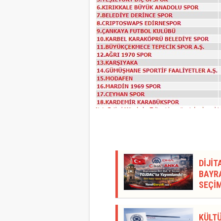
DİJİT
BAYRA
SEÇİM
KÜLTÜ