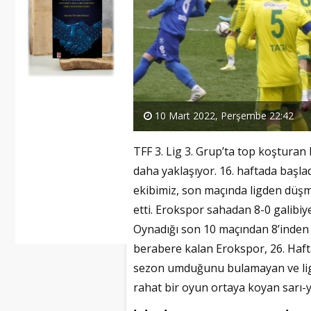
10 Mart 2022, Perşembe 22:42
TFF 3. Lig 3. Grup’ta top koştura
daha yaklaşıyor. 16. haftada başlad
ekibimiz, son maçında ligden düş
etti. Erokspor sahadan 8-0 galibiyet
Oynadığı son 10 maçından 8’inden 
berabere kalan Erokspor, 26. Haf
sezon umduğunu bulamayan ve lig
rahat bir oyun ortaya koyan sarı-yeş