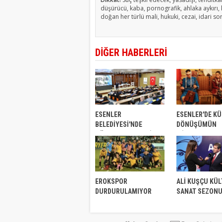
düşürücü, kaba, pornografik, ahlaka aykırı, k
doğan her türlü mali, hukuki, cezai, idari so
DİĞER HABERLERİ
ESENLER
ESENLER'DE K
BELEDİYESİ'NDE
DÖNÜŞÜMÜN
GÖKSU'DAN CHP’Lİ
MİMARLARI
MECLİS ÜYELERİNE
BELGESELDE K
GÖREV
EROKSPOR
ALİ KUŞÇU KÜ
DURDURULAMIYOR
SANAT SEZON
BAŞLADI!