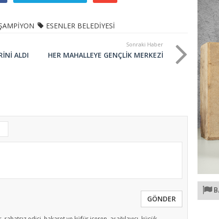
ŞAMPİYON
ESENLER BELEDİYESİ
Sonraki Haber
İNİ ALDI
HER MAHALLEYE GENÇLİK MERKEZİ
B
GÖNDER
, rahatsız edici, hakaret ve küfür içeren, aşağılayıcı, küçük