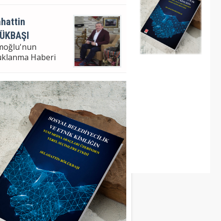
hattin
ÜKBAŞI
moğlu'nun
uklanma Haberi
hattin Bölükbaşı
ampaşa Bel. Bşk. V.
m Analizi