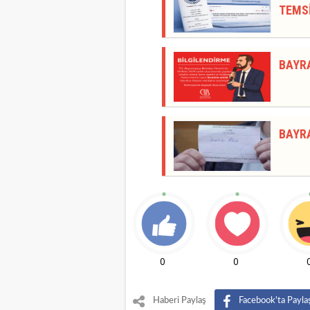
TEMSİ
BAYR
BAYR
0
0
Haberi Paylaş
Facebook'ta Payla