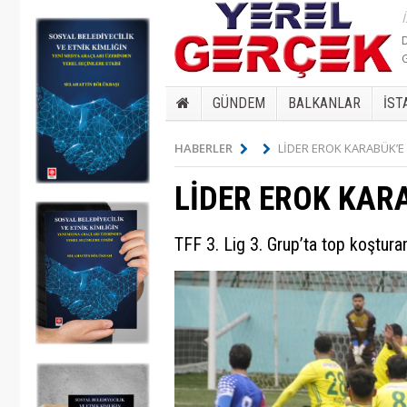
GÜNDEM
BALKANLAR
İST
HABERLER
LİDER EROK KARABÜK’E
LİDER EROK KAR
TFF 3. Lig 3. Grup’ta top koştura