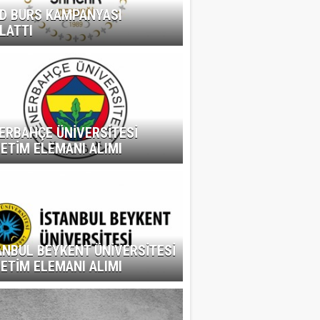
D BURS KAMPANYASI
LATTI
ERBAHÇE ÜNİVERSİTESİ
ETİM ELEMANI ALIMI
ANBUL BEYKENT ÜNİVERSİTESİ
ETİM ELEMANI ALIMI