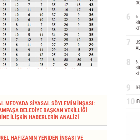
OC
6
6
Bİ
Kİ
7
ÜS
AL
8
6
Bİ
Kİ
9
İF
10
İF
AL MEDYADA SİYASAL SÖYLEMİN İNŞASI:
MPAŞA BELEDİYE BAŞKAN VEKİLLİĞİ
İNE İLİŞKİN HABERLERİN ANALİZİ
REL HAFIZANIN YENİDEN İNŞASI VE