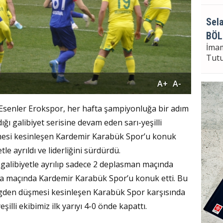
Sela
BÖL
İma
Tut
A+
A-
Sela
n Esenler Erokspor, her hafta şampiyonluğa bir adım
Bayr
ığı galibiyet serisine devam eden sarı-yeşilli
Seçi
mesi kesinleşen Kardemir Karabük Spor’u konuk
le ayrıldı ve liderliğini sürdürdü.
galibiyetle ayrılıp sadece 2 deplasman maçında
ta maçında Kardemir Karabük Spor’u konuk etti. Bu
den düşmesi kesinleşen Karabük Spor karşısında
illi ekibimiz ilk yarıyı 4-0 önde kapattı.