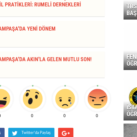
L PRATİKLERİ: RUMELİ DERNEKLERİ
TBS
BAŞ
AMPAŞA'DA YENİ DÖNEM
FEN
AMPAŞA'DA AKIN'LA GELEN MUTLU SON!
ÖĞR
İST
ÖĞR
0
0
0
0
ş
Twitter'da Paylaş