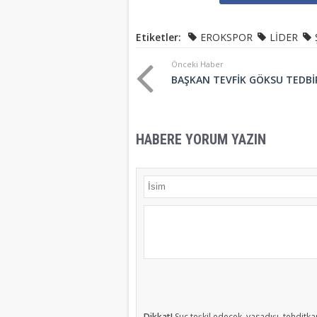
Etiketler:
EROKSPOR
LİDER
Önceki Haber
BAŞKAN TEVFİK GÖKSU TEDBİR
HABERE YORUM YAZIN
Dikkat!
Suç teşkil edecek, yasadışı, tehditkar