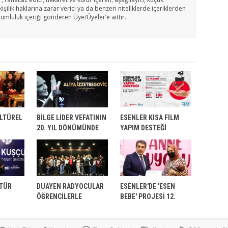
işilik haklarına zarar verici ya da benzeri niteliklerde içeriklerden
rumluluk içeriği gönderen Üye/Üyeler’e aittir.
ÜLTÜREL
BİLGE LİDER VEFATININ
ESENLER KISA FİLM
20. YIL DÖNÜMÜNDE
YAPIM DESTEĞİ
ESENLER’DE ANILDI
BAŞVURULARI BAŞLADI
ONUŞTU
LTÜR
DUAYEN RADYOCULAR
ESENLER'DE 'ESEN
U
ÖĞRENCİLERLE
BEBE' PROJESİ 12.
BULUŞTU
YILINDA