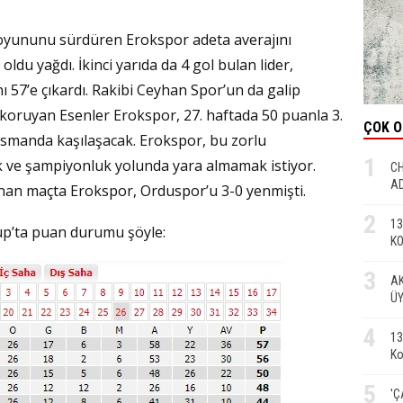
li oyununu sürdüren Erokspor adeta averajını
ldu yağdı. İkinci yarıda da 4 gol bulan lider,
ı 57’e çıkardı. Rakibi Ceyhan Spor’un da galip
 koruyan Esenler Erokspor, 27. haftada 50 puanla 3.
ÇOK 
asmanda kaşılaşacak. Erokspor, bu zorlu
1
k ve şampiyonluk yolunda yara almamak istiyor.
CH
AD
nanan maçta Erokspor, Orduspor’u 3-0 yenmişti.
2
13
rup’ta puan durumu şöyle:
KO
3
AK
ÜY
4
13
Ko
5
'Ç