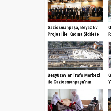
Gaziosmanpaşa, Beyaz Ev
G
Projesi İle 'Kadına Şiddete
R
Dur' Diyor
Beşyüzevler Trafo Merkezi
G
ile Gaziosmanpaşa’nın
Y
Enerji İhtiyacı Kesintisiz
K
Karşılanacak