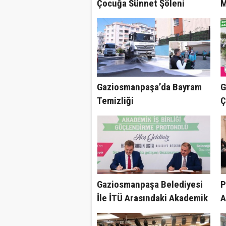
Çocuğa Sünnet Şöleni
M
D
Gaziosmanpaşa’da Bayram
G
Temizliği
Ç
Gaziosmanpaşa Belediyesi
P
İle İTÜ Arasındaki Akademik
A
İş Birliği