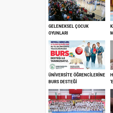
GELENEKSEL ÇOCUK
K
OYUNLARI
M
GAZİOSMANPAŞA'DA
G
YAŞATILIYOR
Ç
ÜNİVERSİTE ÖĞRENCİLERİNE
H
BURS DESTEĞİ
'
GAZİOSMANPAŞA'DAN