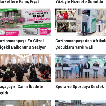
arketlere Fahiş Fiyat
Yüzüyle Hizmete Sunuldu
enetimi
aziosmanpaşa En Güzel
Gaziosmanpaşa'dan Afrikal
içekli Balkonunu Seçiyor
Çocuklara Yardım Eli
aşaçayırı Camii İbadete
Spora ve Sporcuya Destek
çıldı