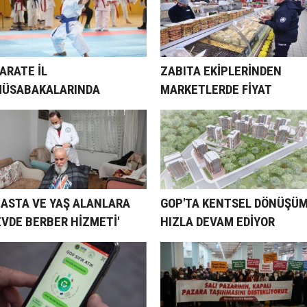
ARATE İL
ZABITA EKİPLERİNDEN
ÜSABAKALARINDA
MARKETLERDE FİYAT
AZİOSMANPAŞALI
DENETİMİ
OCUKLARDAN 8 MADALYA
ASTA VE YAŞ ALANLARA
GOP'TA KENTSEL DÖNÜŞÜ
EVDE BERBER HİZMETİ'
HIZLA DEVAM EDİYOR