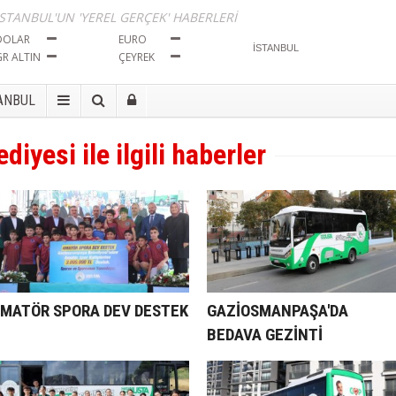
İSTANBUL'UN 'YEREL GERÇEK' HABERLERİ
DOLAR
EURO
GR ALTIN
ÇEYREK
ANBUL
yesi ile ilgili haberler
MATÖR SPORA DEV DESTEK
GAZİOSMANPAŞA'DA
BEDAVA GEZİNTİ