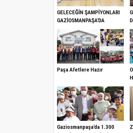
GELECEĞİN ŞAMPİYONLARI
G
GAZİOSMANPAŞA'DA
D
Paşa Afetlere Hazır
O
H
Y
Gaziosmanpaşa'da 1.300
Z