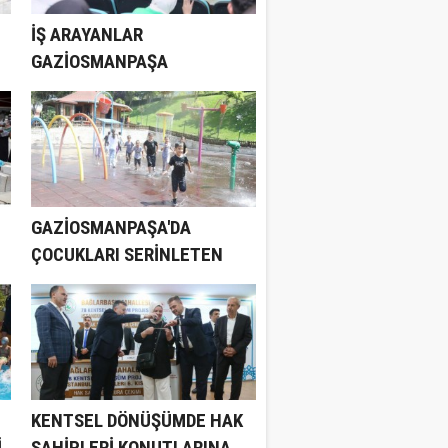
İŞ ARAYANLAR
GAZİOSMANPAŞA
BELEDİYESİ'NE BAŞVURUYOR
GAZİOSMANPAŞA'DA
ÇOCUKLARI SERİNLETEN
PARK
KENTSEL DÖNÜŞÜMDE HAK
İ
SAHİPLERİ KONUTLARINA