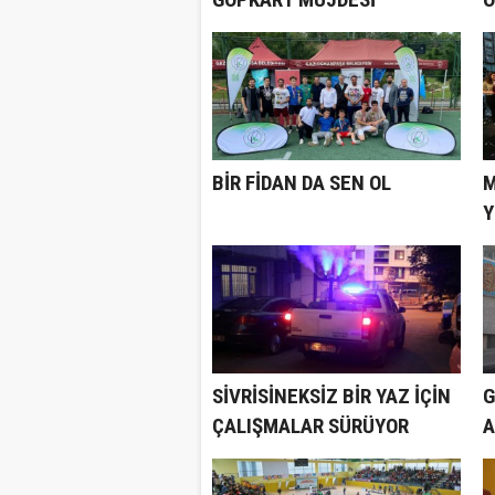
Ö
BİR FİDAN DA SEN OL
M
Y
SİVRİSİNEKSİZ BİR YAZ İÇİN
G
ÇALIŞMALAR SÜRÜYOR
A
A