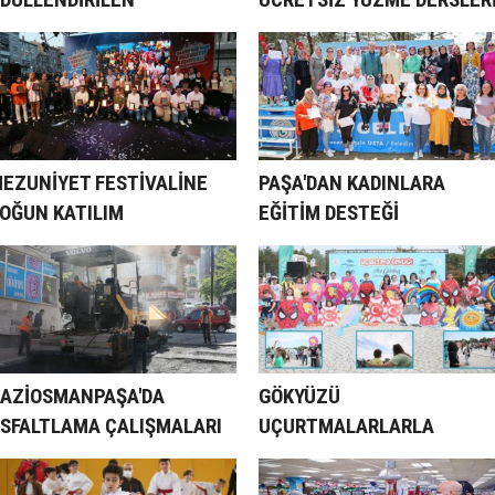
ĞRENCİLER
EZUNİYET FESTİVALİNE
PAŞA'DAN KADINLARA
OĞUN KATILIM
EĞİTİM DESTEĞİ
AZİOSMANPAŞA'DA
GÖKYÜZÜ
SFALTLAMA ÇALIŞMALARI
UÇURTMALARLARLA
RALIKSIZ SÜRÜYOR
RENKLENDİ