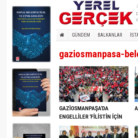
GÜNDEM
BALKANLAR
İST
gaziosmanpasa-beledi
GAZİOSMANPAŞA'DA
A
ENGELLİLER 'FİLİSTİN İÇİN
ENGEL YOK' DEDİ