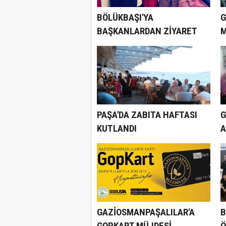
BÖLÜKBAŞI'YA
G
BAŞKANLARDAN ZİYARET
M
PAŞA'DA ZABITA HAFTASI
G
KUTLANDI
A
C
GAZİOSMANPAŞALILAR'A
B
GOPKART MÜJDESİ
Ö