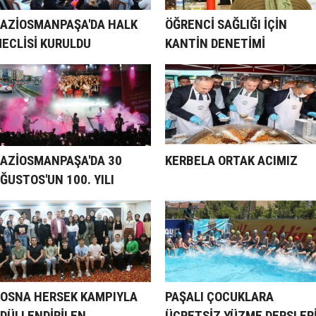
AZİOSMANPAŞA'DA HALK
ÖĞRENCİ SAĞLIĞI İÇİN
ECLİSİ KURULDU
KANTİN DENETİMİ
AZİOSMANPAŞA'DA 30
KERBELA ORTAK ACIMIZ
ĞUSTOS'UN 100. YILI
OŞKUYLA KUTLANDI
OSNA HERSEK KAMPIYLA
PAŞALI ÇOCUKLARA
DÜLLENDİRİLEN
ÜCRETSİZ YÜZME DERSLER