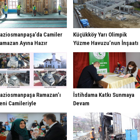
aziosmanpaşa’da Camiler
Küçükköy Yarı Olimpik
amazan Ayına Hazır
Yüzme Havuzu’nun İnşaatı
Hızla Yükseliyor
aziosmanpaşa Ramazan’ı
İstihdama Katkı Sunmaya
eni Camileriyle
Devam
arşılayacak