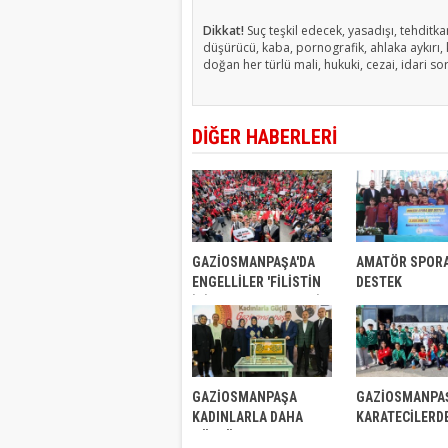
Dikkat!
Suç teşkil edecek, yasadışı, tehditkar
düşürücü, kaba, pornografik, ahlaka aykırı, k
doğan her türlü mali, hukuki, cezai, idari so
DİĞER HABERLERİ
GAZİOSMANPAŞA'DA
AMATÖR SPORA
ENGELLİLER 'FİLİSTİN
DESTEK
İÇİN ENGEL YOK' DEDİ
GAZİOSMANPAŞA
GAZİOSMANPA
KADINLARLA DAHA
KARATECİLERD
GÜÇLÜ
MADALYA