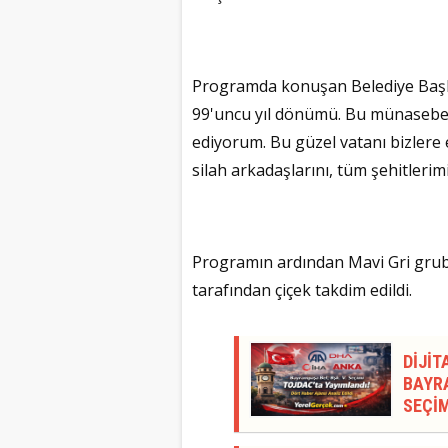
Programda konuşan Belediye Başk
99'uncu yıl dönümü. Bu münasebe
ediyorum. Bu güzel vatanı bizler
silah arkadaşlarını, tüm şehitleri
Programın ardından Mavi Gri gru
tarafından çiçek takdim edildi.
DİJİT
BAYRA
SEÇİM