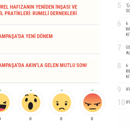
5
'Ç
REL HAFIZANIN YENİDEN İNŞASI VE
OC
L PRATİKLERİ: RUMELİ DERNEKLERİ
6
6
Bİ
Kİ
AMPAŞA'DA YENİ DÖNEM
7
ÜS
AL
8
AMPAŞA'DA AKIN'LA GELEN MUTLU SON!
6
Bİ
Kİ
9
İF
10
İF
0
0
0
0