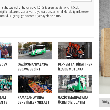
, rahatsız edici, hakaret ve küfür içeren, aşağılayıcı, küçük
işilik haklarına zarar verici ya da benzeri niteliklerde içeriklerden
rumluluk içeriği gönderen Üye/Üyeler’e aittir.
 DEV
GAZİOSMANPAŞA'DA
DEPREM TATBİKATI HER
BEDAVA GEZİNTİ
İLÇEDE MUTLAKA
YAPILMALI
ŞALI
RAMAZAN AYINDA
GAZİOSMANPAŞA'DA
B
EN 13
DENETİMLER SIKLAŞTI
ÜCRETSİZ ULAŞIM