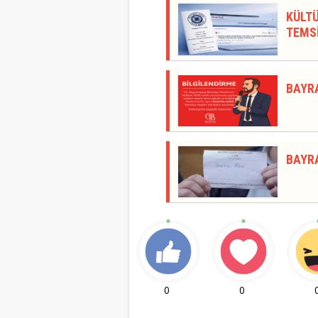
KÜLTÜ
TEMSİ
BAYR
BAYR
0
0