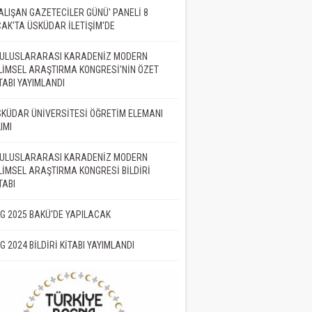
ALIŞAN GAZETECİLER GÜNÜ' PANELİ 8
AK'TA ÜSKÜDAR İLETİŞİM'DE
. ULUSLARARASI KARADENİZ MODERN
LİMSEL ARAŞTIRMA KONGRESİ'NİN ÖZET
TABI YAYIMLANDI
KÜDAR ÜNİVERSİTESİ ÖĞRETİM ELEMANI
IMI
. ULUSLARARASI KARADENİZ MODERN
LİMSEL ARAŞTIRMA KONGRESİ BİLDİRİ
TABI
İG 2025 BAKÜ'DE YAPILACAK
İG 2024 BİLDİRİ KİTABI YAYIMLANDI