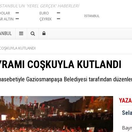
İma
İSTANBUL'UN 'YEREL GERÇEK' HABERLERİ
Tut
DOLAR
EURO
GR ALTIN
ÇEYREK
Sela
ANBUL
Bayr
COŞKUYLA KUTLANDI
Seçi
YRAMI COŞKUYLA KUTLANDI
Sela
asebetiyle Gaziosmanpaşa Belediyesi tarafından düzenle
BÖL
İma
Tut
YAZA
Sela
Bayr