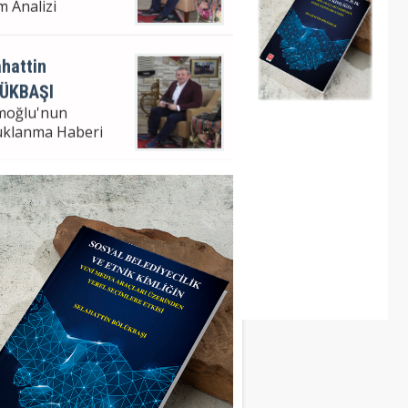
m Analizi
hattin
ÜKBAŞI
moğlu'nun
uklanma Haberi
hattin Bölükbaşı
ampaşa Bel. Bşk. V.
m Analizi