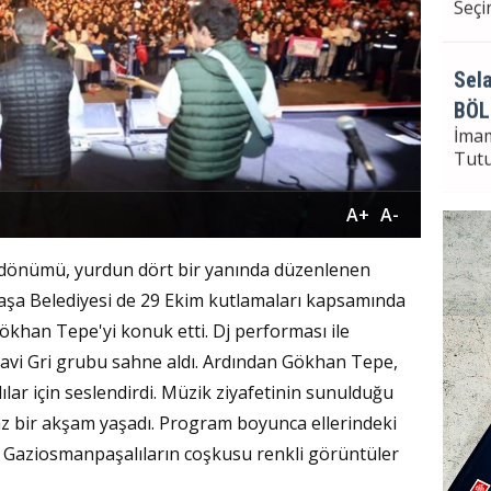
Seçi
Sela
BÖL
İma
Tut
A+
A-
Sela
 dönümü, yurdun dört bir yanında düzenlenen
Bayr
paşa Belediyesi de 29 Ekim kutlamaları kapsamında
Seçi
ökhan Tepe'yi konuk etti. Dj performası ile
 Mavi Gri grubu sahne aldı. Ardından Gökhan Tepe,
ılar için seslendirdi. Müzik ziyafetinin sunulduğu
az bir akşam yaşadı. Program boyunca ellerindeki
an Gaziosmanpaşalıların coşkusu renkli görüntüler