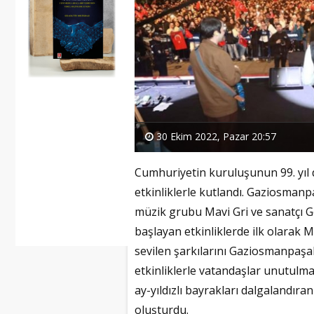
30 Ekim 2022, Pazar 20:57
Cumhuriyetin kuruluşunun 99. yıl
etkinliklerle kutlandı. Gaziosman
müzik grubu Mavi Gri ve sanatçı G
başlayan etkinliklerde ilk olarak
sevilen şarkılarını Gaziosmanpaşal
etkinliklerle vatandaşlar unutulm
ay-yıldızlı bayrakları dalgalandır
oluşturdu.