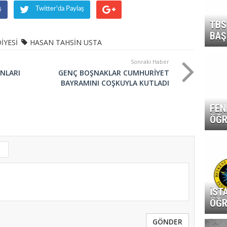
ş
Twitter'da Paylaş
TBS
BAŞ
İYESİ
HASAN TAHSİN USTA
Sonraki Haber
UNLARI
GENÇ BOŞNAKLAR CUMHURİYET
BAYRAMINI COŞKUYLA KUTLADI
FEN
ÖĞR
İST
ÖĞR
GÖNDER