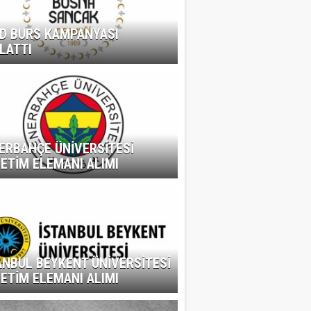
D BURS KAMPANYASI
LATTI
ERBAHÇE ÜNİVERSİTESİ
ETİM ELEMANI ALIMI
ANBUL BEYKENT ÜNİVERSİTESİ
ETİM ELEMANI ALIMI