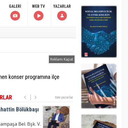
moğlu'nun
GALERİ
WEB TV
YAZARLAR
uklanma Haberi
hattin Bölükbaşı
ampaşa Bel. Bşk. V.
m Analizi
Reklamı Kapat
hattin
nen konser programına ilçe
ÜKBAŞI
moğlu'nun
uklanma Haberi
RLAR
tüm yazarlar
hattin Bölükbaşı
ampaşa Bel. Bşk. V.