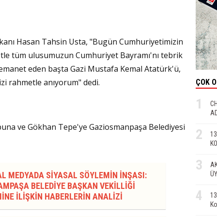
anı Hasan Tahsin Usta, "Bugün Cumhuriyetimizin
tle tüm ulusumuzun Cumhuriyet Bayramı'nı tebrik
e emanet eden başta Gazi Mustafa Kemal Atatürk'ü,
mizi rahmetle anıyorum" dedi.
ÇOK 
1
CH
AD
buna ve Gökhan Tepe'ye Gaziosmanpaşa Belediyesi
2
13
KO
3
AK
ÜY
AL MEDYADA SİYASAL SÖYLEMİN İNŞASI:
MPAŞA BELEDİYE BAŞKAN VEKİLLİĞİ
4
13
İNE İLİŞKİN HABERLERİN ANALİZİ
Ko