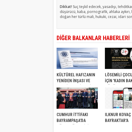
Dikkat!
Suç teşkil edecek, yasadışı, tehditkar
düşürücü, kaba, pornografik, ahlaka aykırı, k
doğan her türlü mali, hukuki, cezai, idari so
DİĞER BALKANLAR HABERLERİ
KÜLTÜREL HAFIZANIN
LÖSEMİLİ ÇOC
YENİDEN İNŞASI VE
İÇİN 'KADIN BA
TEMSİL PRATİKLERİ:
GÜNÜ'
RUMELİ DERNEKLERİ
CUMHUR İTTİFAKI
ILKNUR KOVAÇ
BAYRAMPAŞA'DA
BAYRAKTAR'A
GÖVDE GÖSTERİSİ
BALKANLAR'DA