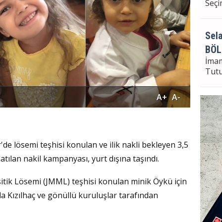
Seçi
Sela
BÖL
İma
Tut
A+
A-
Sela
Bayr
Seçi
de lösemi teşhisi konulan ve ilik nakli bekleyen 3,5
latılan nakil kampanyası, yurt dışına taşındı.
tik Lösemi (JMML) teşhisi konulan minik Öykü için
 Kızılhaç ve gönüllü kuruluşlar tarafından