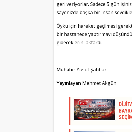
geri veriyorlar. Sadece 5 gün işin
sayenizde başka bir insan sevdikler
Öykü için hareket geçilmesi gerektiğ
bir hastanede yaptırmayı düşündük
gideceklerini aktardı.
Muhabir
Yusuf Şahbaz
Yayınlayan
Mehmet Akgün
DİJİT
BAYRA
SEÇİM