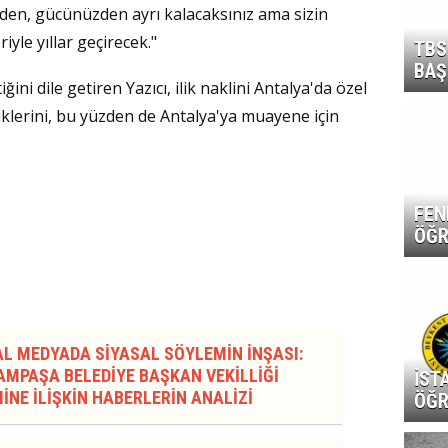
izden, gücünüzden ayrı kalacaksınız ama sizin
iyle yıllar geçirecek."
TBS
BAŞ
ini dile getiren Yazıcı, ilik naklini Antalya'da özel
lerini, bu yüzden de Antalya'ya muayene için
FEN
ÖĞR
AL MEDYADA SİYASAL SÖYLEMİN İNŞASI:
MPAŞA BELEDİYE BAŞKAN VEKİLLİĞİ
İST
İNE İLİŞKİN HABERLERİN ANALİZİ
ÖĞR