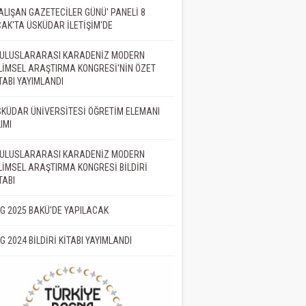
ALIŞAN GAZETECİLER GÜNÜ' PANELİ 8
AK'TA ÜSKÜDAR İLETİŞİM'DE
. ULUSLARARASI KARADENİZ MODERN
LİMSEL ARAŞTIRMA KONGRESİ'NİN ÖZET
TABI YAYIMLANDI
KÜDAR ÜNİVERSİTESİ ÖĞRETİM ELEMANI
IMI
. ULUSLARARASI KARADENİZ MODERN
LİMSEL ARAŞTIRMA KONGRESİ BİLDİRİ
TABI
İG 2025 BAKÜ'DE YAPILACAK
İG 2024 BİLDİRİ KİTABI YAYIMLANDI