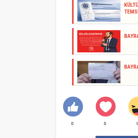
KÜLTÜ
TEMSİ
BAYR
BAYR
0
0