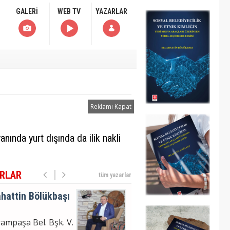
moğlu'nun
GALERİ
WEB TV
YAZARLAR
uklanma Haberi
hattin Bölükbaşı
ampaşa Bel. Bşk. V.
m Analizi
Reklamı Kapat
hattin
anında yurt dışında da ilik nakli
ÜKBAŞI
moğlu'nun
uklanma Haberi
RLAR
tüm yazarlar
hattin Bölükbaşı
ampaşa Bel. Bşk. V.