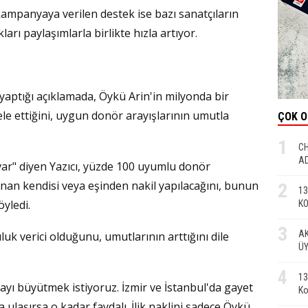
ampanyaya verilen destek ise bazı sanatçıların
rı paylaşımlarla birlikte hızla artıyor.
yaptığı açıklamada, Öykü Arin'in milyonda bir
le ettiğini, uygun donör arayışlarının umutla
ÇOK 
1
CH
AD
ar" diyen Yazıcı, yüzde 100 uyumlu donör
n kendisi veya eşinden nakil yapılacağını, bunun
2
13
yledi.
KO
3
AK
k verici olduğunu, umutlarının arttığını dile
ÜY
4
13
yı büyütmek istiyoruz. İzmir ve İstanbul'da gayet
Ko
a ulaşırsa o kadar faydalı. İlik naklini sadece Öykü