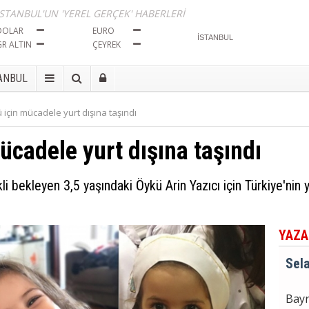
İma
İSTANBUL'UN 'YEREL GERÇEK' HABERLERİ
Tut
DOLAR
EURO
GR ALTIN
ÇEYREK
Sela
ANBUL
Bayr
 için mücadele yurt dışına taşındı
Seçi
ücadele yurt dışına taşındı
Sela
li bekleyen 3,5 yaşındaki Öykü Arin Yazıcı için Türkiye'nin y
BÖL
İma
Tut
YAZA
Sela
Bayr