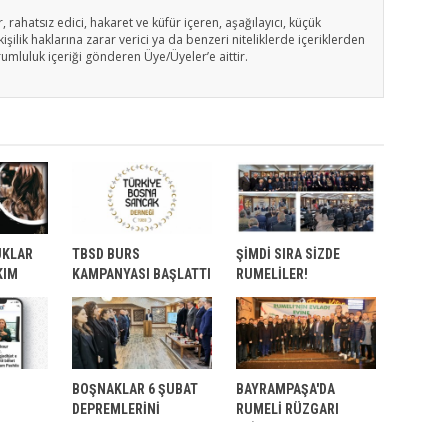
, rahatsız edici, hakaret ve küfür içeren, aşağılayıcı, küçük
işilik haklarına zarar verici ya da benzeri niteliklerde içeriklerden
rumluluk içeriği gönderen Üye/Üyeler’e aittir.
UKLAR
TBSD BURS
ŞİMDİ SIRA SİZDE
KIM
KAMPANYASI BAŞLATTI
RUMELİLER!
BOŞNAKLAR 6 ŞUBAT
BAYRAMPAŞA'DA
DEPREMLERİNİ
RUMELİ RÜZGARI
N SICAK
UNUTMADI
ESİYOR