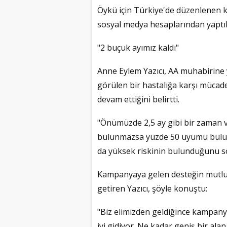
Öykü için Türkiye'de düzenlenen k
sosyal medya hesaplarından yaptıkla
"2 buçuk ayımız kaldı"
Anne Eylem Yazıcı, AA muhabirine 
görülen bir hastalığa karşı mücade
devam ettiğini belirtti.
"Önümüzde 2,5 ay gibi bir zaman v
bulunmazsa yüzde 50 uyumu buluna
da yüksek riskinin bulunduğunu sö
Kampanyaya gelen desteğin mutlulu
getiren Yazıcı, şöyle konuştu:
"Biz elimizden geldiğince kampanya
iyi gidiyor. Ne kadar geniş bir alan