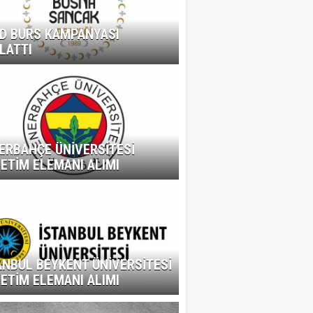
D BURS KAMPANYASI
LATTI
ERBAHÇE ÜNİVERSİTESİ
ETİM ELEMANI ALIMI
ANBUL BEYKENT ÜNİVERSİTESİ
ETİM ELEMANI ALIMI