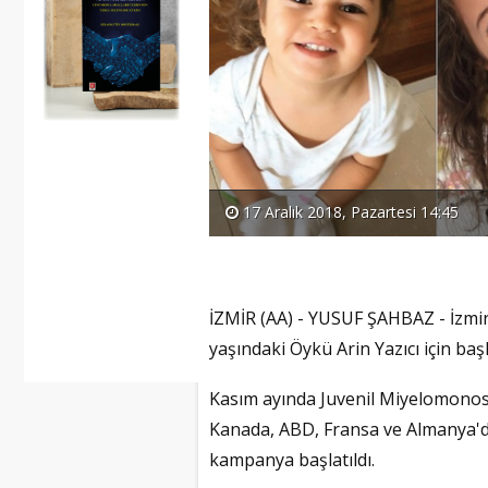
17 Aralık 2018, Pazartesi 14:45
İZMİR (AA) - YUSUF ŞAHBAZ - İzmir'
yaşındaki Öykü Arin Yazıcı için baş
Kasım ayında Juvenil Miyelomonosi
Kanada, ABD, Fransa ve Almanya'da
kampanya başlatıldı.