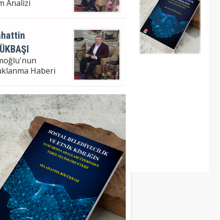
m Analizi
hattin
ÜKBAŞI
moğlu'nun
uklanma Haberi
hattin Bölükbaşı
ampaşa Bel. Bşk. V.
m Analizi