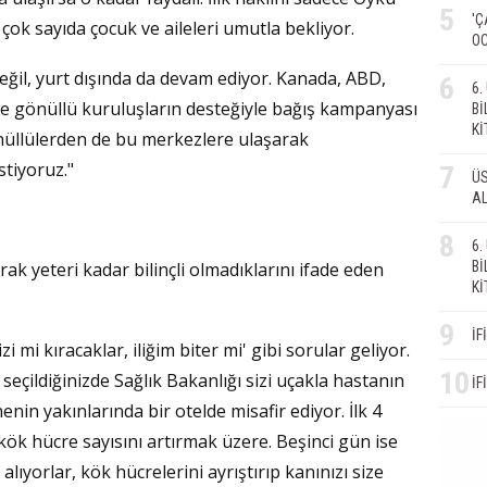
5
'Ç
çok sayıda çocuk ve aileleri umutla bekliyor.
OC
ğil, yurt dışında da devam ediyor. Kanada, ABD,
6
6
ve gönüllü kuruluşların desteğiyle bağış kampanyası
Bİ
Kİ
önüllülerden de bu merkezlere ulaşarak
tiyoruz."
7
ÜS
AL
8
6
Bİ
rak yeteri kadar bilinçli olmadıklarını ifade eden
Kİ
9
İF
i mi kıracaklar, iliğim biter mi' gibi sorular geliyor.
10
seçildiğinizde Sağlık Bakanlığı sizi uçakla hastanın
İF
in yakınlarında bir otelde misafir ediyor. İlk 4
 kök hücre sayısını artırmak üzere. Beşinci gün ise
 alıyorlar, kök hücrelerini ayrıştırıp kanınızı size