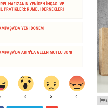
REL HAFIZANIN YENİDEN İNŞASI VE
L PRATİKLERİ: RUMELİ DERNEKLERİ
AMPAŞA'DA YENİ DÖNEM
AMPAŞA'DA AKIN'LA GELEN MUTLU SON!
0
0
0
0
B