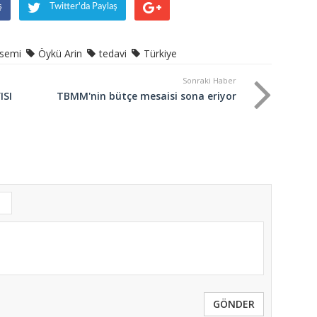
ş
Twitter'da Paylaş
ösemi
Öykü Arin
tedavi
Türkiye
Sonraki Haber
ISI
TBMM'nin bütçe mesaisi sona eriyor
GÖNDER