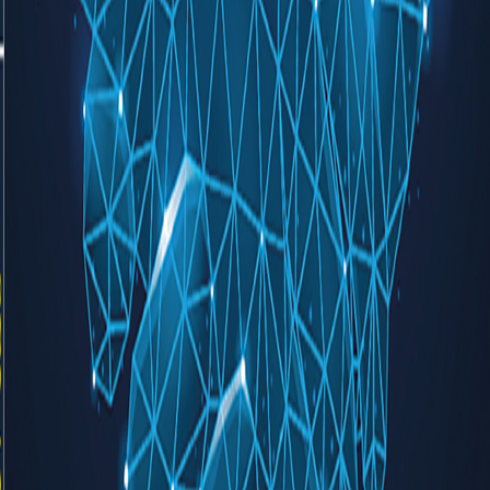
Line: 15
Function: view
File:
/home/aknokta/domains/yerelgercek.com/public_html/mobil/appli
Line: 50
Function: mobil_template
File:
/home/aknokta/domains/yerelgercek.com/public_html/mobil/ind
Line: 293
Function: require_once