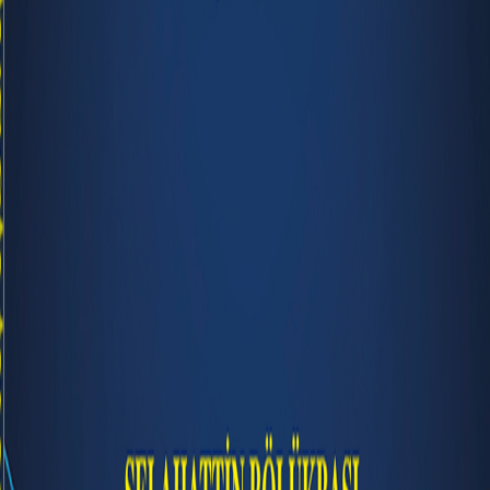
Satranç Turnuvası; Belediye Spor Salonu’nda gerçekleşiyor. Dünya
Satranç Şampiyonu Şah Geldi’nin katılımıyla keyifli bir mücadele
yaşandı. Dünya Şampiyonu Geldi, büyük organizasyon öncesinde aynı
anda 20 rakibiyle gösteri maçı yaptı. Sonrasında ise Şah Geldi,
gözleri kapalı şekilde başka bir sporcuyla satranç oynadı.
Satranç Turnuvası 4 Gün Boyunca Devam Edecek
17-20 Ocak tarihleri arasında sürecek olan İstanbul Anadolu Yakası
Ortaokul ve Liseler Arası Satranç Turnuvası’nda İstanbul Anadolu
Yakası’ndaki tüm okullardan satranç alanında çok iyi düzeyde,
profesyonel sporcular yarışacak. Binden fazla sporcu, iki bine yakın
veli, beş yüz öğretmen ve antrenörün katılım sağlayacağı bu büyük
organizasyona yine Sultanbeyli Belediyesi ev sahipliği yapacak.
Dereceye giren okullar, sporcular ve antrenörleri ödüllendirilecek;
kupa ve madalya takdim edilecek.
Organizasyon hakkında değerlendirme yapan Belediye Başkanı
Hüseyin Keskin, “
İlçemizin her alanda olduğu gibi spor alanında
da en iyisi olmasını amaçlıyoruz. Sultanbeyli Belediyesi olarak