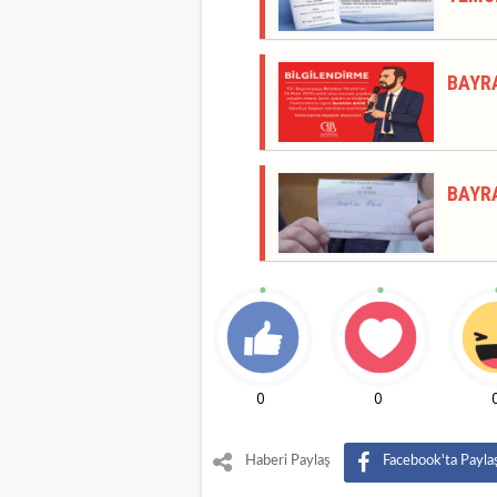
BAYR
BAYR
0
0
Haberi Paylaş
Facebook'ta Payla