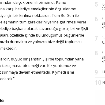
açısından da çok önemli bir isimdi. Kamu
5
'Ç
na karşı belediye emekçilerinin örgütlenme
OC
 için bir kırılma noktasıdır. Tüm Bel Sen ile
6
6
özleşmenin tüm gereklerini yerine getirmesi yerel
Bİ
Kİ
Belediye başkanı olarak savunduğu görüşleri ve Şişli
maları, özellikle içinde bulunduğumuz bugünlerde
7
ÜS
ımızda durmakta ve yalnızca bize değil toplumcu
AL
rmektedir.
8
6
Bİ
eğerdir, büyük bir şanstır. Şişli’de toplumdan yana
Kİ
 tartışmasız bir emeği var. Kız yurdumuz ve
9
et sunmaya devam etmektedir. Kıymetli ismi
İF
edecek.”
10
İF
ldı