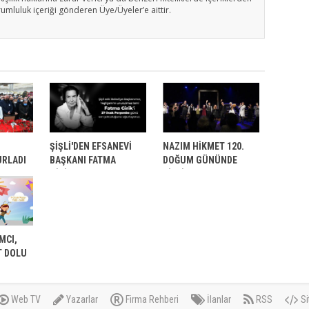
rumluluk içeriği gönderen Üye/Üyeler’e aittir.
ŞİŞLİ'DEN EFSANEVİ
NAZIM HİKMET 120.
URLADI
BAŞKANI FATMA
DOĞUM GÜNÜNDE
GİRİK'E VEDA
ŞİŞLİ’DE ANILDI
IMCI,
T DOLU
Web TV
Yazarlar
Firma Rehberi
İlanlar
RSS
Si