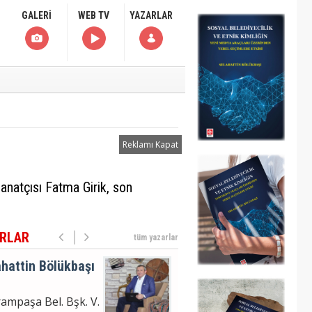
moğlu'nun
GALERİ
WEB TV
YAZARLAR
uklanma Haberi
hattin Bölükbaşı
ampaşa Bel. Bşk. V.
m Analizi
Reklamı Kapat
hattin
anatçısı Fatma Girik, son
ÜKBAŞI
moğlu'nun
uklanma Haberi
RLAR
tüm yazarlar
hattin Bölükbaşı
ampaşa Bel. Bşk. V.