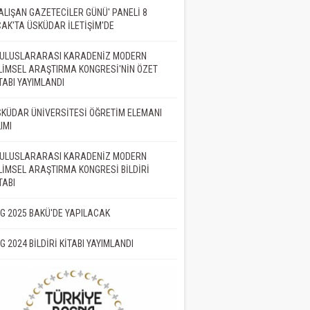
ALIŞAN GAZETECİLER GÜNÜ' PANELİ 8
AK'TA ÜSKÜDAR İLETİŞİM'DE
. ULUSLARARASI KARADENİZ MODERN
LİMSEL ARAŞTIRMA KONGRESİ'NİN ÖZET
TABI YAYIMLANDI
KÜDAR ÜNİVERSİTESİ ÖĞRETİM ELEMANI
IMI
. ULUSLARARASI KARADENİZ MODERN
LİMSEL ARAŞTIRMA KONGRESİ BİLDİRİ
TABI
İG 2025 BAKÜ'DE YAPILACAK
İG 2024 BİLDİRİ KİTABI YAYIMLANDI