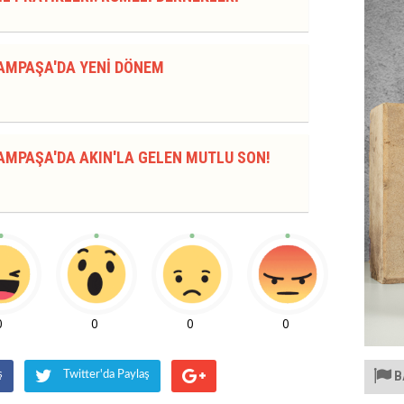
AMPAŞA'DA YENİ DÖNEM
AMPAŞA'DA AKIN'LA GELEN MUTLU SON!
0
0
0
0
B
ş
Twitter'da Paylaş