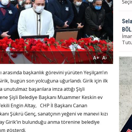
Seçi
Sela
BÖL
İma
Tut
A+
A-
Sela
arı arasında başkanlık görevini yürüten Yeşilçam’ın
Bayr
rik, bugün son yolcuğuna uğurlandı. Girik için ilk
Seçi
a unutulmaz başarılara imza attığı Şişli
Törene Şişli Belediye Başkanı Muammer Keskin ev
Vekili Engin Altay, CHP İl Başkanı Canan
kanı Şükrü Genç, sanatçının yeğeni ve manevi kızı
ay Girik’in bulunduğu anma törenine belediye
lım gösterdi.