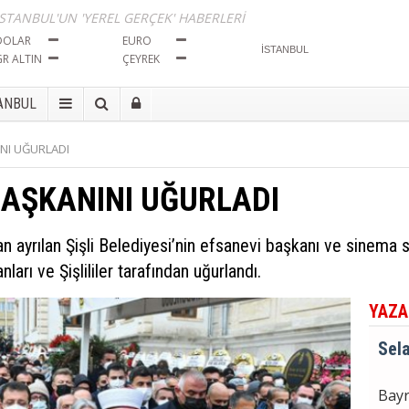
İma
İSTANBUL'UN 'YEREL GERÇEK' HABERLERİ
Tut
DOLAR
EURO
GR ALTIN
ÇEYREK
Sela
ANBUL
Bayr
INI UĞURLADI
Seçi
BAŞKANINI UĞURLADI
Sela
 ayrılan Şişli Belediyesi’nin efsanevi başkanı ve sinema s
BÖL
İma
nları ve Şişlililer tarafından uğurlandı.
Tut
YAZA
Sela
Bayr