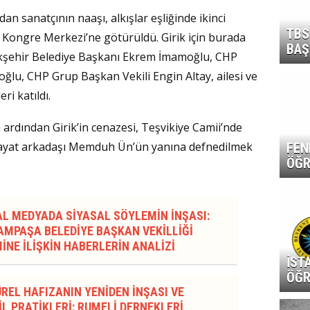
dan sanatçının naaşı, alkışlar eşliğinde ikinci
TBS
y Kongre Merkezi’ne götürüldü. Girik için burada
BAŞ
kşehir Belediye Başkanı Ekrem İmamoğlu, CHP
oğlu, CHP Grup Başkan Vekili Engin Altay, ailesi ve
ri katıldı.
 ardından Girik’in cenazesi, Teşvikiye Camii’nde
hayat arkadaşı Memduh Ün’ün yanına defnedilmek
FEN
ÖĞR
AL MEDYADA SİYASAL SÖYLEMİN İNŞASI:
MPAŞA BELEDİYE BAŞKAN VEKİLLİĞİ
İNE İLİŞKİN HABERLERİN ANALİZİ
İST
ÖĞR
REL HAFIZANIN YENİDEN İNŞASI VE
L PRATİKLERİ: RUMELİ DERNEKLERİ