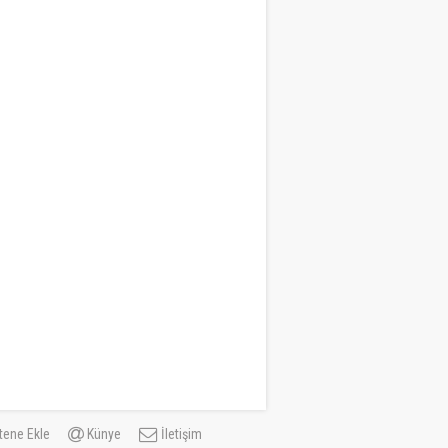
tene Ekle
Künye
İletişim