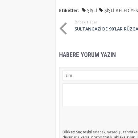
Etiketler:
ŞİŞLİ
ŞİŞLİ BELEDİYES
Önceki Haber
SULTANGAZİ'DE 90'LAR RÜZGA
HABERE YORUM YAZIN
Dikkat!
Suç teşkil edecek, yasadışı, tehditkar
düşürücü, kaba, pornografik, ahlaka aykırı, k