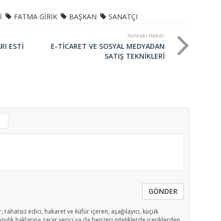
İ
FATMA GİRİK
BAŞKAN
SANATÇI
Sonraki Haber
RI ESTİ
E-TİCARET VE SOSYAL MEDYADAN
SATIŞ TEKNİKLERİ
GÖNDER
, rahatsız edici, hakaret ve küfür içeren, aşağılayıcı, küçük
işilik haklarına zarar verici ya da benzeri niteliklerde içeriklerden