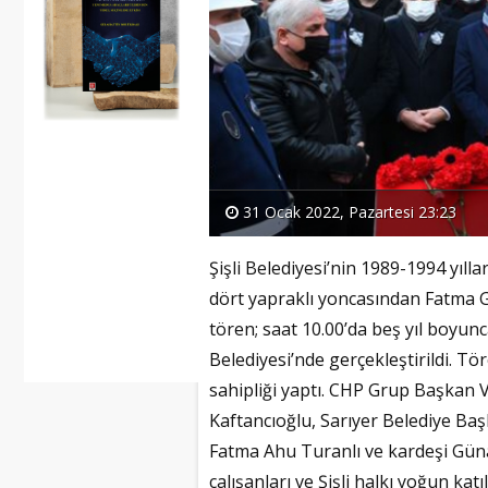
31 Ocak 2022, Pazartesi 23:23
Şişli Belediyesi’nin 1989-1994 yıll
dört yapraklı yoncasından Fatma Gi
tören; saat 10.00’da beş yıl boyunc
Belediyesi’nde gerçekleştirildi. 
sahipliği yaptı. CHP Grup Başkan 
Kaftancıoğlu, Sarıyer Belediye Baş
Fatma Ahu Turanlı ve kardeşi Gün
çalışanları ve Şişli halkı yoğun katı