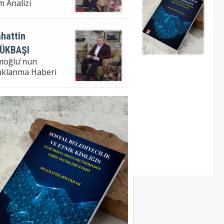
m Analizi
hattin
ÜKBAŞI
moğlu'nun
uklanma Haberi
hattin Bölükbaşı
ampaşa Bel. Bşk. V.
m Analizi