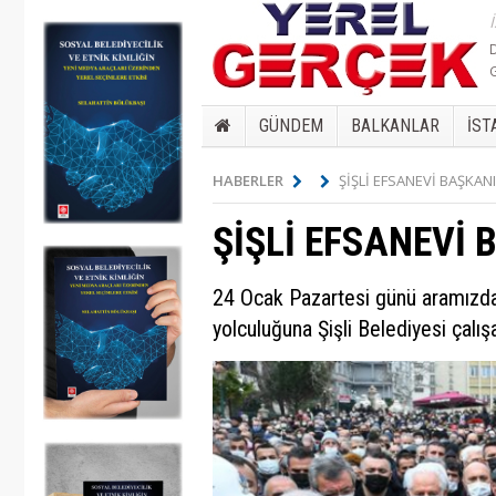
GÜNDEM
BALKANLAR
İST
HABERLER
ŞİŞLİ EFSANEVİ BAŞKAN
ŞİŞLİ EFSANEVİ 
24 Ocak Pazartesi günü aramızdan
yolculuğuna Şişli Belediyesi çalışa