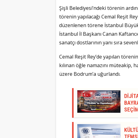
Şişli Belediyesi’ndeki törenin ardın
törenin yapılacağı Cemal Reşit Re
düzenlenen törene İstanbul Büyü
İstanbul İl Başkanı Canan Kaftancı
sanatçı dostlarının yanı sıra sevenle
Cemal Reşit Rey’de yapılan törenin
kılınan öğle namazını müteakip, 
üzere Bodrum’a uğurlandı.
DİJİT
BAYRA
SEÇİM
KÜLTÜ
TEMSİ