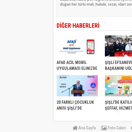
doğan her türlü mali, hukuki, cezai, idari so
DİĞER HABERLERİ
AFAD ACİL MOBİL
ŞİŞLİ EFSANEVİ
UYGULAMASI ELİNİZDE
BAŞKANINI UĞ
20 FARKLI ÇOCUKLUK
ŞİŞLİ'DE KATIL
ANISI ŞİŞLİ’DE
ŞEFFAF, HİZME
BULUŞTU
1000 GÜN
Ana Sayfa
Foto Galeri