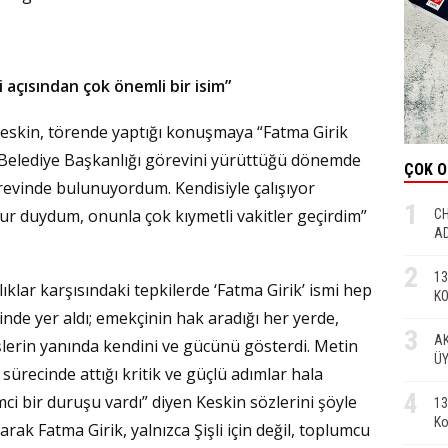
 açısından çok önemli bir isim”
eskin, törende yaptığı konuşmaya “Fatma Girik
şli Belediye Başkanlığı görevini yürüttüğü dönemde
ÇOK 
örevinde bulunuyordum. Kendisiyle çalışıyor
1
r duydum, onunla çok kıymetli vakitler geçirdim”
CH
AD
2
13
klar karşısındaki tepkilerde ‘Fatma Girik’ ismi hep
KO
inde yer aldı; emekçinin hak aradığı her yerde,
3
AK
şlerin yanında kendini ve gücünü gösterdi. Metin
ÜY
sürecinde attığı kritik ve güçlü adımlar hala
4
ci bir duruşu vardı” diyen Keskin sözlerini şöyle
13
Ko
arak Fatma Girik, yalnızca Şişli için değil, toplumcu