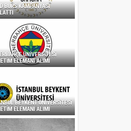
D BURS KAMPANYASI
LATTI
ERBAHÇE ÜNİVERSİTESİ
ETİM ELEMANI ALIMI
ANBUL BEYKENT ÜNİVERSİTESİ
ETİM ELEMANI ALIMI