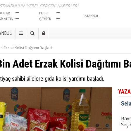
Tut
İSTANBUL'UN 'YEREL GERÇEK' HABERLERİ
DOLAR
EURO
GR ALTIN
ÇEYREK
Sela
ANBUL
Bayr
Seçi
t Erzak Kolisi Dağıtımı Başladı
in Adet Erzak Kolisi Dağıtımı B
Sela
BÖL
İma
iyaç sahibi ailelere gıda kolisi yardımı başladı.
Tut
YAZA
Sela
Bayr
Seçi