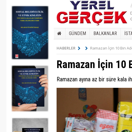
GÜNDEM
BALKANLAR
İST
HABERLER
Ramazan İçin 10 Bin Ade
Ramazan İçin 10 B
Ramazan ayına az bir süre kala iht