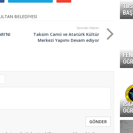
TBS
BAŞ
ULTAN BELEDİYESİ
Sonraki Haber
RI’NI
Taksim Camii ve Atatürk Kültür
Merkezi Yapımı Devam ediyor
FEN
ÖĞR
İST
ÖĞR
GÖNDER