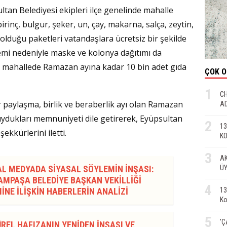
an Belediyesi ekipleri ilçe genelinde mahalle
irinç, bulgur, şeker, un, çay, makarna, salça, zeytin,
 olduğu paketleri vatandaşlara ücretsiz bir şekilde
demi nedeniyle maske ve kolonya dağıtımı da
28 mahallede Ramazan ayına kadar 10 bin adet gıda
ÇOK 
1
CH
r paylaşma, birlik ve beraberlik ayı olan Ramazan
AD
uydukları memnuniyeti dile getirerek, Eyüpsultan
2
13
kkürlerini iletti.
KO
3
AK
ÜY
AL MEDYADA SİYASAL SÖYLEMİN İNŞASI:
MPAŞA BELEDİYE BAŞKAN VEKİLLİĞİ
4
13
İNE İLİŞKİN HABERLERİN ANALİZİ
Ko
5
'Ç
REL HAFIZANIN YENİDEN İNŞASI VE