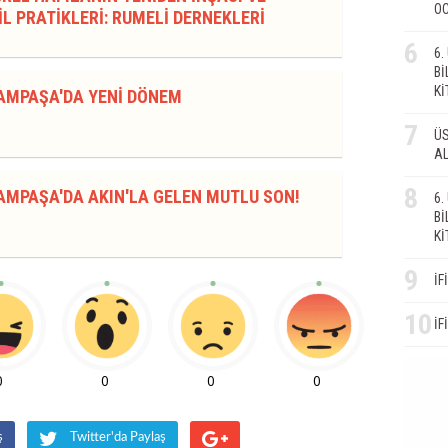
OC
L PRATİKLERİ: RUMELİ DERNEKLERİ
6
6
Bİ
Kİ
AMPAŞA'DA YENİ DÖNEM
7
ÜS
AL
8
AMPAŞA'DA AKIN'LA GELEN MUTLU SON!
6
Bİ
Kİ
9
İF
10
İF
0
0
0
0
ş
Twitter'da Paylaş