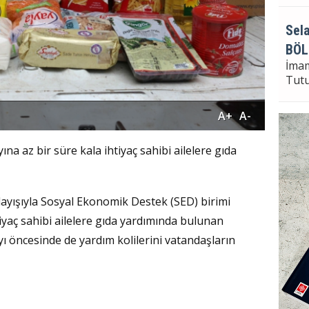
Sela
BÖL
İma
Tut
A+
A-
Sela
a az bir süre kala ihtiyaç sahibi ailelere gıda
Bayr
Seçi
nlayışıyla Sosyal Ekonomik Destek (SED) birimi
tiyaç sahibi ailelere gıda yardımında bulunan
ı öncesinde de yardım kolilerini vatandaşların