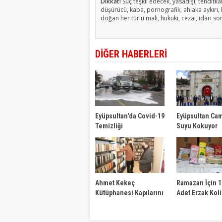
Dikkat!
Suç teşkil edecek, yasadışı, tehditkar
düşürücü, kaba, pornografik, ahlaka aykırı, k
doğan her türlü mali, hukuki, cezai, idari so
DİĞER HABERLERİ
Eyüpsultan'da Covid-19
Eyüpsultan Cam
Temizliği
Suyu Kokuyor
Ahmet Kekeç
Ramazan İçin 1
Kütüphanesi Kapılarını
Adet Erzak Koli
Açıyor
Dağıtımı Başlad