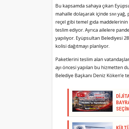
Bu kapsamda sahaya çıkan Eyüpsult
mahalle dolaşarak içinde sıvı yağ, p
reçel gibi temel gıda maddelerinin
teslim ediyor. Ayrıca ailelere pan
yapılıyor. Eyüpsultan Belediyesi 
kolisi dağıtmayı planlıyor.
Paketlerini teslim alan vatandaşla
ayı öncesi yapılan bu hizmetten d
Belediye Başkanı Deniz Köken’e teşe
DİJİT
BAYRA
SEÇİM
KÜLTÜ