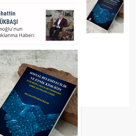
hattin
ÜKBAŞI
moğlu'nun
uklanma Haberi
hattin Bölükbaşı
ampaşa Bel. Bşk. V.
m Analizi