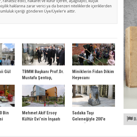
, rahatsız edici, hakaret ve küfür içeren, aşağılayıcı, küçük
işilik haklarına zarar verici ya da benzeri niteliklerde içeriklerden
rumluluk içeriği gönderen Üye/Üyeler’e aittir.
ii Gül
TBMM Başkanı Prof.Dr.
Miniklerin Fidan Dikim
Mustafa Şentop,
Heyecanı
Çanakkale Zaferi
sergisini gezdi
0 Bin
Mehmet Akif Ersoy
Sadaka Taşı
B
si
Kültür Evi’nin İnşaatı
Geleneğiyle 200’e
ı
Hızla Yükseliyor
Yakın Öğrenciye Burs
Veriliyor