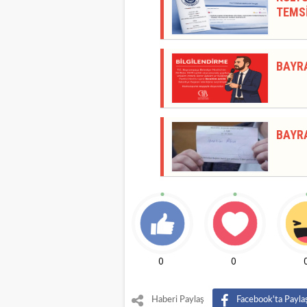
TEMSİ
BAYR
BAYR
0
0
Haberi Paylaş
Facebook'ta Payla