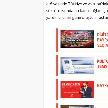
atölyesinde Türkiye ve Avrupa’dak
sektöre istihdama katkı sağlamışt
yardımcı ürün gamı oluşturmuştur
DİJİT
BAYRA
SEÇİM
KÜLTÜ
TEMSİ
BAYR