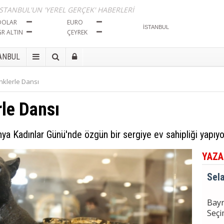
Tut
İSTANBUL'UN 'YEREL GERÇEK' HABERLERİ
DOLAR
EURO
GR ALTIN
ÇEYREK
Sela
ANBUL
Bayr
Seçi
nklerle Dansı
le Dansı
Sela
BÖL
İma
ya Kadınlar Günü'nde özgün bir sergiye ev sahipliği yapıyo
Tut
YAZA
Sela
Bayr
Seçi