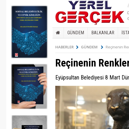
GÜNDEM
BALKANLAR
İST
HABERLER
GÜNDEM
Reçinenin Re
Reçinenin Renkler
Eyüpsultan Belediyesi 8 Mart Dün