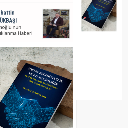
hattin
ÜKBAŞI
moğlu'nun
uklanma Haberi
hattin Bölükbaşı
ampaşa Bel. Bşk. V.
m Analizi