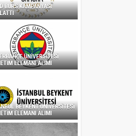
D BURS KAMPANYASI
LATTI
ERBAHÇE ÜNİVERSİTESİ
ETİM ELEMANI ALIMI
ANBUL BEYKENT ÜNİVERSİTESİ
ETİM ELEMANI ALIMI