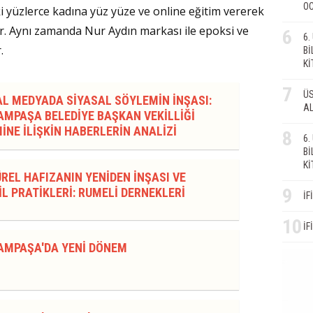
OC
i yüzlerce kadına yüz yüze ve online eğitim vererek
ır. Aynı zamanda Nur Aydın markası ile epoksi ve
6
6
.
Bİ
Kİ
7
ÜS
AL MEDYADA SİYASAL SÖYLEMİN İNŞASI:
AL
MPAŞA BELEDİYE BAŞKAN VEKİLLİĞİ
İNE İLİŞKİN HABERLERİN ANALİZİ
8
6
Bİ
Kİ
REL HAFIZANIN YENİDEN İNŞASI VE
9
L PRATİKLERİ: RUMELİ DERNEKLERİ
İF
10
İF
AMPAŞA'DA YENİ DÖNEM