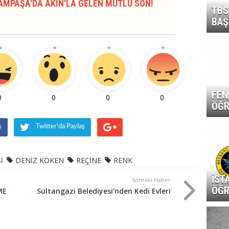
AMPAŞA'DA AKIN'LA GELEN MUTLU SON!
TBS
BAŞ
FEN
0
0
0
0
ÖĞR
ş
Twitter'da Paylaş
İ
DENİZ KÖKEN
REÇİNE
RENK
İST
Sonraki Haber
ÖĞR
ME
Sultangazi Belediyesi’nden Kedi Evleri