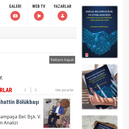
uklanma Haberi
GALERİ
WEB TV
YAZARLAR
hattin Bölükbaşı
ampaşa Bel. Bşk. V.
m Analizi
Reklamı Kapat
hattin
ÜKBAŞI
moğlu'nun
r.
uklanma Haberi
RLAR
tüm yazarlar
hattin Bölükbaşı
ampaşa Bel. Bşk. V.
m Analizi