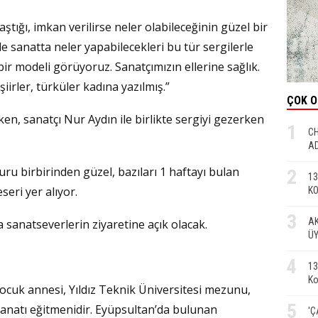
aştığı, imkan verilirse neler olabileceğinin güzel bir
e sanatta neler yapabilecekleri bu tür sergilerle
ir modeli görüyoruz. Sanatçımızın ellerine sağlık.
irler, türküler kadına yazılmış.”
ÇOK 
en, sanatçı Nur Aydın ile birlikte sergiyi gezerken
1
CH
AD
uru birbirinden güzel, bazıları 1 haftayı bulan
2
13
eri yer alıyor.
KO
3
AK
a sanatseverlerin ziyaretine açık olacak.
ÜY
4
13
Ko
ocuk annesi, Yıldız Teknik Üniversitesi mezunu,
5
 sanatı eğitmenidir. Eyüpsultan’da bulunan
'Ç