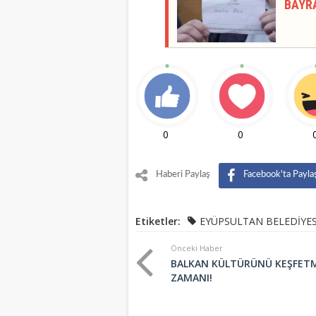
BAYR
0
0
Haberi Paylaş
Facebook'ta Payla
Etiketler:
EYÜPSULTAN BELEDİYES
Önceki Haber
BALKAN KÜLTÜRÜNÜ KEŞFET
ZAMANI!