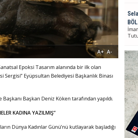
Sela
BÖL
İma
Tut
A+
A-
Sela
Sanatsal Epoksi Tasarım alanında bir ilk olan
Bayr
i Sergisi” Eyüpsultan Belediyesi Başkanlık Binası
Seçi
ye Başkanı Başkan Deniz Köken tarafından yapıldı.
ELER KADINA YAZILMIŞ”
ların Dünya Kadınlar Günü’nü kutlayarak başladığı