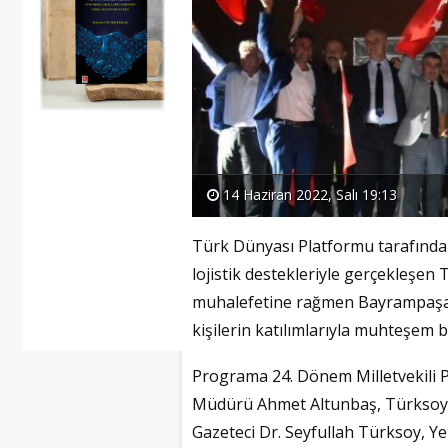
14 Haziran 2022, Salı 19:13
Türk Dünyası Platformu tarafında
lojistik destekleriyle gerçekleşen
muhalefetine rağmen Bayrampaşa Ş
kişilerin katılımlarıyla muhteşem bi
Programa 24. Dönem Milletvekili P
Müdürü Ahmet Altunbaş, Türksoy 
Gazeteci Dr. Seyfullah Türksoy, Y