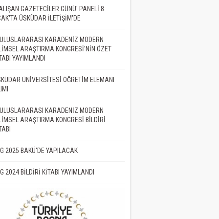
ALIŞAN GAZETECİLER GÜNÜ' PANELİ 8
AK'TA ÜSKÜDAR İLETİŞİM'DE
. ULUSLARARASI KARADENİZ MODERN
LİMSEL ARAŞTIRMA KONGRESİ'NİN ÖZET
TABI YAYIMLANDI
KÜDAR ÜNİVERSİTESİ ÖĞRETİM ELEMANI
IMI
. ULUSLARARASI KARADENİZ MODERN
LİMSEL ARAŞTIRMA KONGRESİ BİLDİRİ
TABI
İG 2025 BAKÜ'DE YAPILACAK
İG 2024 BİLDİRİ KİTABI YAYIMLANDI