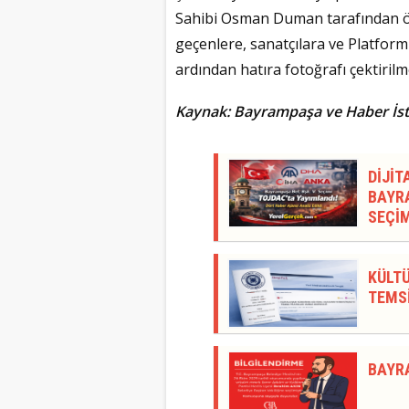
Sahibi Osman Duman tarafından öz
geçenlere, sanatçılara ve Platform
ardından hatıra fotoğrafı çektiril
Kaynak: Bayrampaşa ve Haber İs
DİJİT
BAYRA
SEÇİM
KÜLTÜ
TEMSİ
BAYR