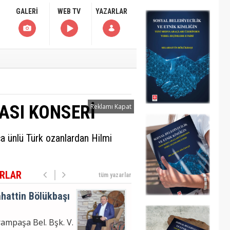
moğlu'nun
GALERİ
WEB TV
YAZARLAR
uklanma Haberi
hattin Bölükbaşı
ampaşa Bel. Bşk. V.
m Analizi
ASI KONSERİ
Reklamı Kapat
hattin
a ünlü Türk ozanlardan Hilmi
ÜKBAŞI
moğlu'nun
uklanma Haberi
RLAR
tüm yazarlar
hattin Bölükbaşı
ampaşa Bel. Bşk. V.