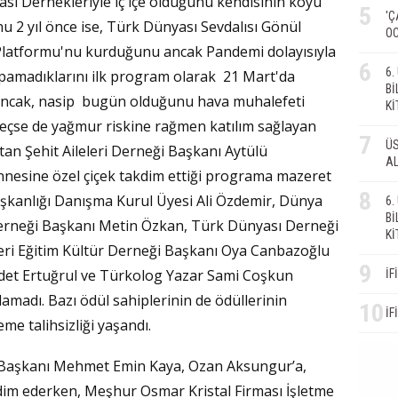
yası Dernekleriyle iç içe olduğunu kendisinin koyu
5
'Ç
u 2 yıl önce ise, Türk Dünyası Sevdalısı Gönül
OC
 Platformu'nu kurduğunu ancak Pandemi dolayısıyla
6
6
apamadıklarını ilk program olarak 21 Mart'da
Bİ
i ancak, nasip bugün olduğunu hava muhalefeti
Kİ
eçse de yağmur riskine rağmen katılım sağlayan
7
ÜS
an Şehit Aileleri Derneği Başkanı Aytülü
AL
annesine özel çiçek takdim ettiği programa mazeret
8
şkanlığı Danışma Kurul Üyesi Ali Özdemir, Dünya
6
Bİ
Derneği Başkanı Metin Özkan, Türk Dünyası Derneği
Kİ
eri Eğitim Kültür Derneği Başkanı Oya Canbazoğlu
9
det Ertuğrul ve Türkolog Yazar Sami Coşkun
İF
amadı. Bazı ödül sahiplerinin de ödüllerinin
10
İF
eme talihsizliği yaşandı.
n Başkanı Mehmet Emin Kaya, Ozan Aksungur’a,
akdim ederken, Meşhur Osmar Kristal Firması İşletme