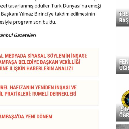
el tasarlanmış ödüller Türk Dünyası'na emeği
TBS
 Başkanı Yılmaz Birinci’ye takdim edilmesinin
BAŞ
mesiyle program son buldu.
tanbul Gazeteleri
AL MEDYADA SİYASAL SÖYLEMİN İNŞASI:
FEN
MPAŞA BELEDİYE BAŞKAN VEKİLLİĞİ
ÖĞR
İNE İLİŞKİN HABERLERİN ANALİZİ
REL HAFIZANIN YENİDEN İNŞASI VE
L PRATİKLERİ: RUMELİ DERNEKLERİ
İST
ÖĞR
AMPAŞA'DA YENİ DÖNEM