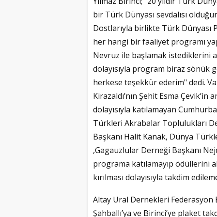
Yılmaz Birinci; "20 yıldır Türk Dün
bir Türk Dünyası sevdalısı olduğun
Dostlarıyla birlikte Türk Dünyası
her hangi bir faaliyet programı y
Nevruz ile başlamak istediklerin
dolayısıyla program biraz sönük g
herkese teşekkür ederim" dedi. Vat
Kirazaldı’nın Şehit Esma Çevik’in 
dolayısıyla katılamayan Cumhurba
Türkleri Akrabalar Toplulukları 
Başkanı Halit Kanak, Dünya Türkl
,Gagauzlular Derneği Başkanı Nej
programa katılamayıp ödüllerini al
kırılması dolayısıyla takdim edilem
Altay Ural Dernekleri Federasyo
Şahballı’ya ve Birinci’ye plaket t