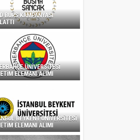
D BURS KAMPANYASI
LATTI
ERBAHÇE ÜNİVERSİTESİ
ETİM ELEMANI ALIMI
ANBUL BEYKENT ÜNİVERSİTESİ
ETİM ELEMANI ALIMI