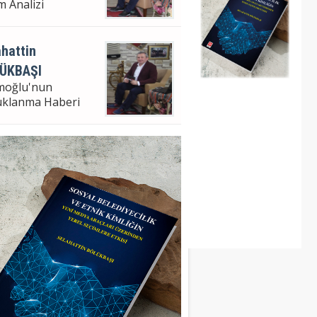
m Analizi
hattin
ÜKBAŞI
moğlu'nun
uklanma Haberi
hattin Bölükbaşı
ampaşa Bel. Bşk. V.
m Analizi