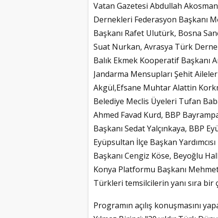
Vatan Gazetesi Abdullah Akosmanoğ
Dernekleri Federasyon Başkanı Me
Başkanı Rafet Ulutürk, Bosna San
Suat Nurkan, Avrasya Türk Dernek
Balık Ekmek Kooperatif Başkanı Arif
Jandarma Mensupları Şehit Aileleri
Akgül,Efsane Muhtar Alattin Kork
Belediye Meclis Üyeleri Tufan Bab
Ahmed Favad Kurd, BBP Bayrampaşa
Başkanı Sedat Yalçınkaya, BBP Ey
Eyüpsultan İlçe Başkan Yardımcısı 
Başkanı Cengiz Köse, Beyoğlu Hal
Konya Platformu Başkanı Mehmet A
Türkleri temsilcilerin yanı sıra bir
Programın açılış konuşmasını yap