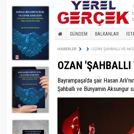
GÜNDEM
BALKANLAR
İST
HABERLER
OZAN 'ŞAHBALLI VE AK
OZAN 'ŞAHBALLI
Bayrampaşa'da şair Hasan Arlı'n
Şahballı ve Bünyamin Aksungur sa