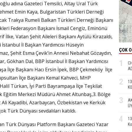
lu adına Gazeteci Temsilci, Altay Ural Türk
hmet Emin Kaya, Bulgaristan Türkleri Derneği
cak Trakya Rumeli Balkan Türkleri Derneği Başkanı
leri Federasyon Başkanı İsmail Cengiz, Eminönü
 İlke, Vatan Şehit Aileleri Başkanı Aytülü Kirazaldı,
 İstanbul İl Başkan Yardımcısı Hüseyin
ÇOK 
maz, Şehit Esma Çevik’in Annesi Nebahat Gözaydın,
ar, Gökhan Dal, BBP İstanbul İl Başkan Yardımcısı
1
CH
AD
 İlçe Başkanı Hacı Ersin İpek, BBP Çekmeköy İlçe
üpsultan İlçe Başkanı Kemal Kahveci, MHP
2
13
Halil Türkan, İyi Parti Bayrampaşa İlçe Teşkilat
KO
k Eğitim Merkezi Müdürü Ahmet Altunbaş,3. Bölge
3
AK
li Kayadibi, Azarbaycan, Özbekistan ve Kerkük
ÜY
 çok Türk Dünyası sevdalıları katıldı.
4
13
an Türk Dünyası Platform Başkanı Gazeteci Yazar
Ko