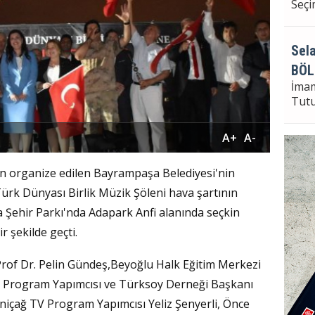
Seçi
Sela
BÖL
İma
Tut
A+
A-
Sela
n organize edilen Bayrampaşa Belediyesi'nin
Bayr
 Türk Dünyası Birlik Müzik Şöleni hava şartının
Seçi
ehir Parkı'nda Adapark Anfi alanında seçkin
r şekilde geçti.
rof Dr. Pelin Gündeş,Beyoğlu Halk Eğitim Merkezi
Program Yapımcısı ve Türksoy Derneği Başkanı
eniçağ TV Program Yapımcısı Yeliz Şenyerli, Önce