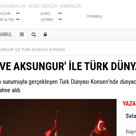
İma
İSTANBUL'UN 'YEREL GERÇEK' HABERLERİ
Tut
DOLAR
EURO
GR ALTIN
ÇEYREK
Sela
ANBUL
Bayr
SUNGUR' İLE TÜRK DÜNYASI KONSERİ
Seçi
 VE AKSUNGUR' İLE TÜRK DÜNY
Sela
ın sunumuyla gerçekleşen Türk Dünyası Konseri'nde dünyac
BÖL
İma
hne aldı.
Tut
YAZA
Sela
Bayr