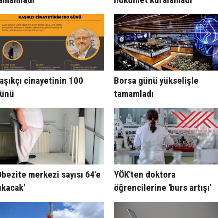
aşıkçı cinayetinin 100
Borsa günü yükselişle
ünü
tamamladı
Obezite merkezi sayısı 64'e
YÖK'ten doktora
ıkacak'
öğrencilerine 'burs artışı'
müjdesi