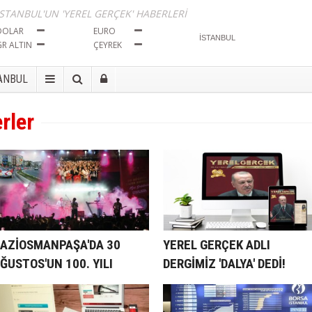
İSTANBUL'UN 'YEREL GERÇEK' HABERLERİ
DOLAR
EURO
GR ALTIN
ÇEYREK
ANBUL
erler
AZİOSMANPAŞA'DA 30
YEREL GERÇEK ADLI
ĞUSTOS'UN 100. YILI
DERGİMİZ 'DALYA' DEDİ!
OŞKUYLA KUTLANDI