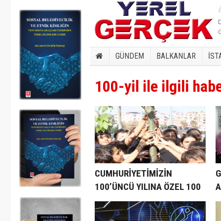
GÜNDEM
BALKANLAR
İST
100-yil ile ilgili hab
CUMHURİYETİMİZİN
G
100’ÜNCÜ YILINA ÖZEL 100
A
ÇINAR
C