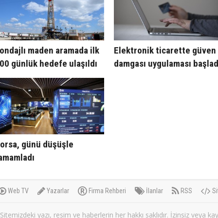
ondajlı maden aramada ilk
Elektronik ticarette güven
00 günlük hedefe ulaşıldı
damgası uygulaması başlad
orsa, günü düşüşle
amamladı
Web TV
Yazarlar
Firma Rehberi
İlanlar
RSS
Si
itemizdeki yazı, resim ve haberlerin her hakkı saklıdır. İzinsiz veya k