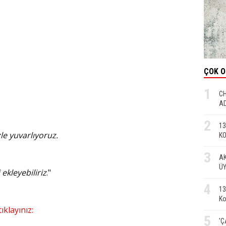
ÇOK 
1
CH
AD
2
13
le yuvarlıyoruz.
KO
3
AK
ÜY
ekleyebiliriz
."
4
13
Ko
ıklayınız:
5
'Ç