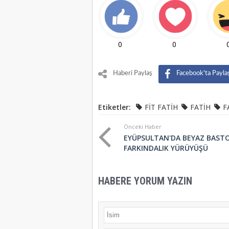
0
0
Haberi Paylaş
Facebook'ta Payla
Etiketler:
FİT FATİH
FATİH
F
Önceki Haber
EYÜPSULTAN'DA BEYAZ BAST
FARKINDALIK YÜRÜYÜŞÜ
HABERE YORUM YAZIN