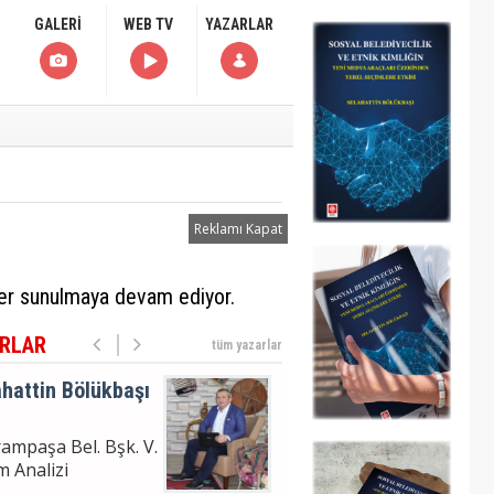
uklanma Haberi
GALERİ
WEB TV
YAZARLAR
hattin Bölükbaşı
ampaşa Bel. Bşk. V.
m Analizi
Reklamı Kapat
hattin
ÜKBAŞI
moğlu'nun
ler sunulmaya devam ediyor.
uklanma Haberi
RLAR
tüm yazarlar
hattin Bölükbaşı
ampaşa Bel. Bşk. V.
m Analizi