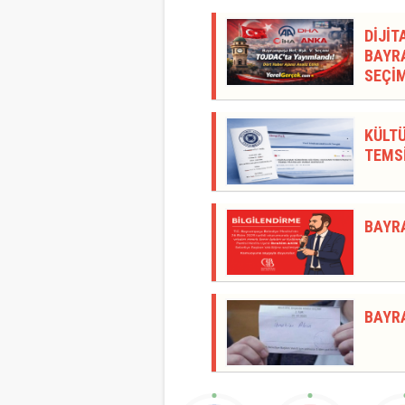
DİJİT
BAYRA
SEÇİM
KÜLTÜ
TEMSİ
BAYR
BAYR