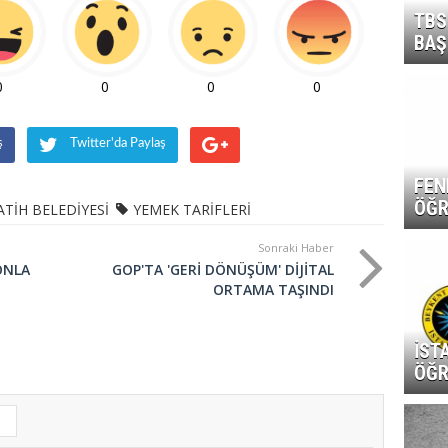
TBS
BAŞ
0
0
0
0
ş
Twitter'da Paylaş
FEN
ÖĞR
ATİH BELEDİYESİ
YEMEK TARİFLERİ
Sonraki Haber
ONLA
GOP'TA 'GERİ DÖNÜŞÜM' DİJİTAL
ORTAMA TAŞINDI
İST
ÖĞR