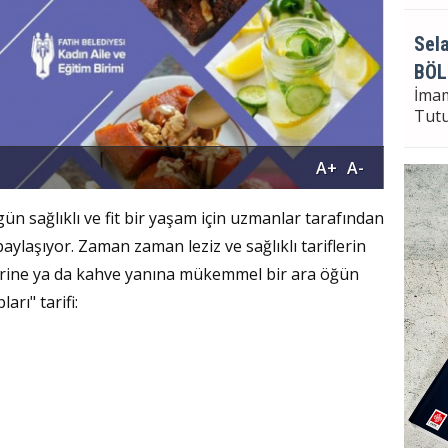
Sela
BÖL
İma
Tut
A+
A-
Sela
ün sağlıklı ve fit bir yaşam için uzmanlar tarafından
Bayr
paylaşıyor. Zaman zaman leziz ve sağlıklı tariflerin
Seçi
yerine ya da kahve yanına mükemmel bir ara öğün
arı" tarifi: