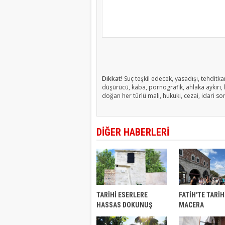
Dikkat!
Suç teşkil edecek, yasadışı, tehditkar
düşürücü, kaba, pornografik, ahlaka aykırı, k
doğan her türlü mali, hukuki, cezai, idari so
DİĞER HABERLERİ
TARİHİ ESERLERE
FATİH'TE TARİH
HASSAS DOKUNUŞ
MACERA