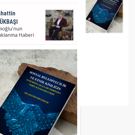
hattin
ÜKBAŞI
moğlu'nun
uklanma Haberi
hattin Bölükbaşı
ampaşa Bel. Bşk. V.
m Analizi