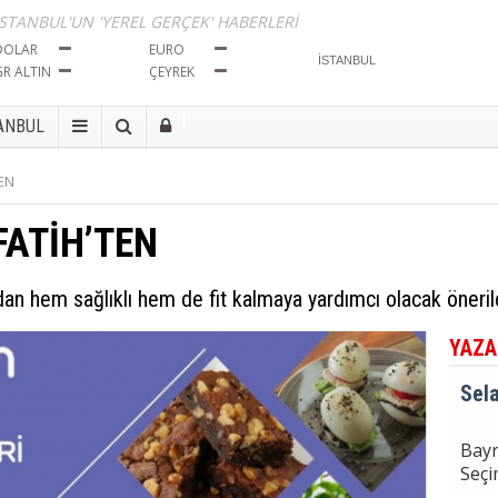
Tut
İSTANBUL'UN 'YEREL GERÇEK' HABERLERİ
DOLAR
EURO
GR ALTIN
ÇEYREK
Sela
ANBUL
Bayr
Seçi
TEN
FATİH’TEN
Sela
BÖL
İma
dan hem sağlıklı hem de fit kalmaya yardımcı olacak öneri
Tut
YAZA
Sela
Bayr
Seçi