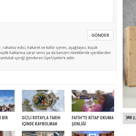
GÖNDER
, rahatsız edici, hakaret ve küfür içeren, aşağılayıcı, küçük
işilik haklarına zarar verici ya da benzeri niteliklerde içeriklerden
rumluluk içeriği gönderen Üye/Üyeler’e aittir.
B
İ BİR
GİZLİ ROTAYLA TARİH
FATİH'TE KİTAP OKUMA
İÇİNDE KAYBOLMAK
ŞENLİĞİ