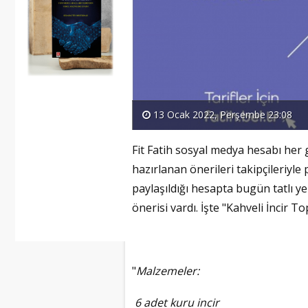
13 Ocak 2022, Perşembe 23:08
Fit Fatih sosyal medya hesabı her g
hazırlanan önerileri takipçileriyle 
paylaşıldığı hesapta bugün tatlı 
önerisi vardı. İşte "Kahveli İncir Topl
"
Malzemeler:
6 adet kuru incir