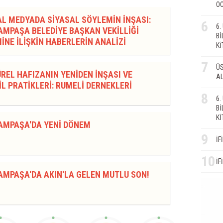
OC
AL MEDYADA SİYASAL SÖYLEMİN İNŞASI:
6
6
MPAŞA BELEDİYE BAŞKAN VEKİLLİĞİ
Bİ
İNE İLİŞKİN HABERLERİN ANALİZİ
Kİ
7
ÜS
REL HAFIZANIN YENİDEN İNŞASI VE
AL
L PRATİKLERİ: RUMELİ DERNEKLERİ
8
6
Bİ
Kİ
AMPAŞA'DA YENİ DÖNEM
9
İF
10
İF
AMPAŞA'DA AKIN'LA GELEN MUTLU SON!