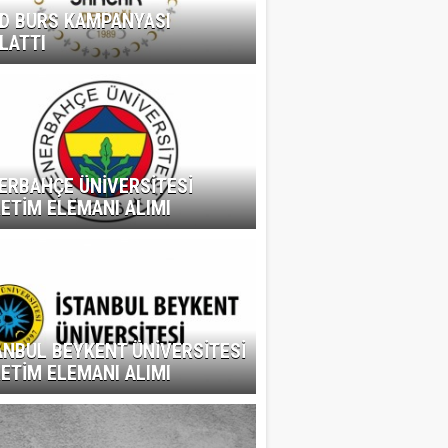
D BURS KAMPANYASI
LATTI
ERBAHÇE ÜNİVERSİTESİ
ETİM ELEMANI ALIMI
ANBUL BEYKENT ÜNİVERSİTESİ
ETİM ELEMANI ALIMI